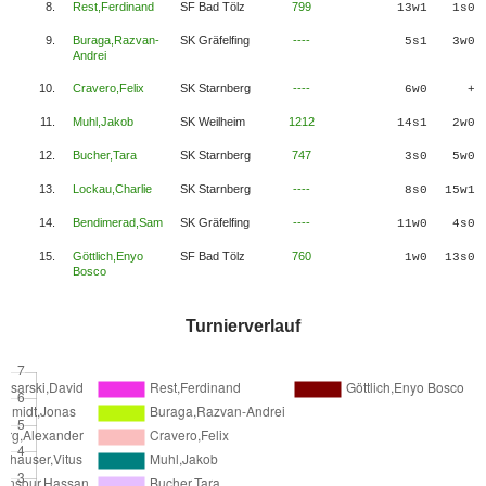
8.
Rest,Ferdinand
SF Bad Tölz
799
13w1
1s0
9.
Buraga,Razvan-
SK Gräfelfing
----
5s1
3w0
Andrei
10.
Cravero,Felix
SK Starnberg
----
6w0
+
11.
Muhl,Jakob
SK Weilheim
1212
14s1
2w0
12.
Bucher,Tara
SK Starnberg
747
3s0
5w0
13.
Lockau,Charlie
SK Starnberg
----
8s0
15w1
14.
Bendimerad,Sam
SK Gräfelfing
----
11w0
4s0
15.
Göttlich,Enyo
SF Bad Tölz
760
1w0
13s0
Bosco
Turnierverlauf