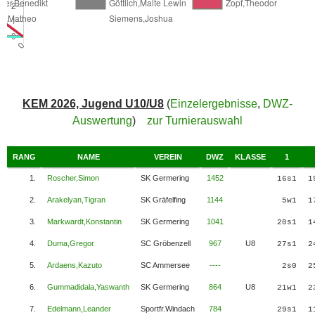
KEM 2026, Jugend U10/U8
(
Einzelergebnisse
,
DWZ-
Auswertung
)
zur Turnierauswahl
RANG
NAME
VEREIN
DWZ
KLASSE
1
1.
Roscher,Simon
SK Germering
1452
16s1
1
2.
Arakelyan,Tigran
SK Gräfelfing
1144
5w1
1
3.
Markwardt,Konstantin
SK Germering
1041
20s1
1
4.
Duma,Gregor
SC Gröbenzell
967
U8
27s1
2
5.
Ardaens,Kazuto
SC Ammersee
----
2s0
2
6.
Gummadidala,Yaswanth
SK Germering
864
U8
21w1
2
7.
Edelmann,Leander
Sportfr.Windach
784
29s1
1