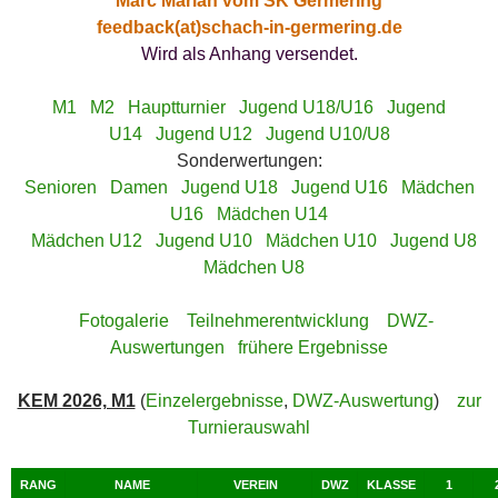
Marc Marian vom SK Germering
feedback(at)schach-in-germering.de
Wird
als Anhang versendet.
M1
M2
Hauptturnier
Jugend U18/U16
Jugend
U14
Jugend U12
Jugend U10/U8
Sonderwertungen:
Senioren
Damen
Jugend U18
Jugend U16
Mädchen
U16
Mädchen U14
Mädchen U12
Jugend U10
Mädchen U10
Jugend U8
Mädchen U8
Fotogalerie
Teilnehmerentwicklung
DWZ-
Auswertungen
frühere Ergebnisse
KEM 2026, M1
(
Einzelergebnisse
,
DWZ-Auswertung
)
zur
Turnierauswahl
RANG
NAME
VEREIN
DWZ
KLASSE
1