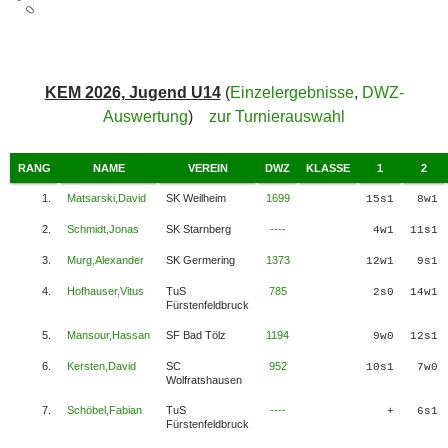
KEM 2026, Jugend U14
(
Einzelergebnisse
,
DWZ-
Auswertung
)
zur Turnierauswahl
RANG
NAME
VEREIN
DWZ
KLASSE
1
2
1.
Matsarski,David
SK Weilheim
1699
15s1
8w1
2.
Schmidt,Jonas
SK Starnberg
----
4w1
11s1
3.
Murg,Alexander
SK Germering
1373
12w1
9s1
4.
Hofhauser,Vitus
TuS
785
2s0
14w1
Fürstenfeldbruck
5.
Mansour,Hassan
SF Bad Tölz
1194
9w0
12s1
6.
Kersten,David
SC
952
10s1
7w0
Wolfratshausen
7.
Schöbel,Fabian
TuS
----
+
6s1
Fürstenfeldbruck