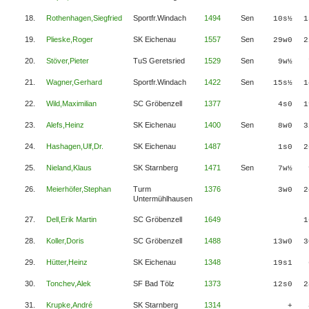
18.
Rothenhagen,Siegfried
Sportfr.Windach
1494
Sen
10s½
1
19.
Plieske,Roger
SK Eichenau
1557
Sen
29w0
2
20.
Stöver,Pieter
TuS Geretsried
1529
Sen
9w½
21.
Wagner,Gerhard
Sportfr.Windach
1422
Sen
15s½
1
22.
Wild,Maximilian
SC Gröbenzell
1377
4s0
1
23.
Alefs,Heinz
SK Eichenau
1400
Sen
8w0
3
24.
Hashagen,Ulf,Dr.
SK Eichenau
1487
1s0
2
25.
Nieland,Klaus
SK Starnberg
1471
Sen
7w½
26.
Meierhöfer,Stephan
Turm
1376
3w0
2
Untermühlhausen
27.
Dell,Erik Martin
SC Gröbenzell
1649
1
28.
Koller,Doris
SC Gröbenzell
1488
13w0
3
29.
Hütter,Heinz
SK Eichenau
1348
19s1
30.
Tonchev,Alek
SF Bad Tölz
1373
12s0
2
31.
Krupke,André
SK Starnberg
1314
+