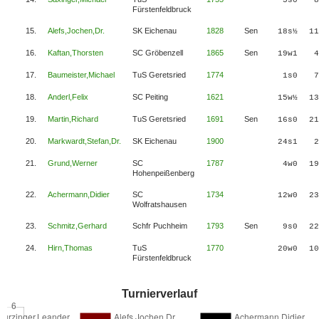
Fürstenfeldbruck
15.
Alefs,Jochen,Dr.
SK Eichenau
1828
Sen
18s½
11
16.
Kaftan,Thorsten
SC Gröbenzell
1865
Sen
19w1
4
17.
Baumeister,Michael
TuS Geretsried
1774
1s0
7
18.
Anderl,Felix
SC Peiting
1621
15w½
13
19.
Martin,Richard
TuS Geretsried
1691
Sen
16s0
21
20.
Markwardt,Stefan,Dr.
SK Eichenau
1900
24s1
2
21.
Grund,Werner
SC
1787
4w0
19
Hohenpeißenberg
22.
Achermann,Didier
SC
1734
12w0
23
Wolfratshausen
23.
Schmitz,Gerhard
Schfr Puchheim
1793
Sen
9s0
22
24.
Hirn,Thomas
TuS
1770
20w0
10
Fürstenfeldbruck
Turnierverlauf