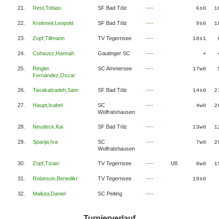
21.
Rest,Tobias
SF Bad Tölz
----
6s0
1
22.
Kreitmeir,Leopold
SF Bad Tölz
----
9s0
1
23.
Zopf,Tillmann
TV Tegernsee
----
18s1
24.
Cohausz,Hannah
Gautinger SC
----
+
25.
Ringler
SC Ammersee
----
17w0
Fernández,Oscar
26.
Tavakalzadeh,Sam
SF Bad Tölz
----
14s0
2
27.
Haupt,Isabel
SC
----
4w0
2
Wolfratshausen
28.
Neudeck,Kai
SF Bad Tölz
----
13w0
1
29.
Spanja,Iva
SC
----
7w0
2
Wolfratshausen
30.
Zopf,Tizian
TV Tegernsee
----
U8
8w0
1
31.
Robinson,Benedikt
TV Tegernsee
----
19s0
32.
Maliuta,Daniel
SC Peiting
----
Turnierverlauf