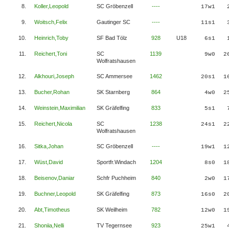
8.
Koller,Leopold
SC Gröbenzell
----
17w1
9.
Woitsch,Felix
Gautinger SC
----
11s1
10.
Heinrich,Toby
SF Bad Tölz
928
U18
6s1
11.
Reichert,Toni
SC
1139
9w0
2
Wolfratshausen
12.
Alkhouri,Joseph
SC Ammersee
1462
20s1
1
13.
Bucher,Rohan
SK Starnberg
864
4w0
2
14.
Weinstein,Maximilian
SK Gräfelfing
833
5s1
15.
Reichert,Nicola
SC
1238
24s1
2
Wolfratshausen
16.
Sitka,Johan
SC Gröbenzell
----
19w1
1
17.
Wüst,David
Sportfr.Windach
1204
8s0
1
18.
Beisenov,Daniar
Schfr Puchheim
840
2w0
1
19.
Buchner,Leopold
SK Gräfelfing
873
16s0
2
20.
Abt,Timotheus
SK Weilheim
782
12w0
1
21.
Shoniia,Nelli
TV Tegernsee
923
25w1