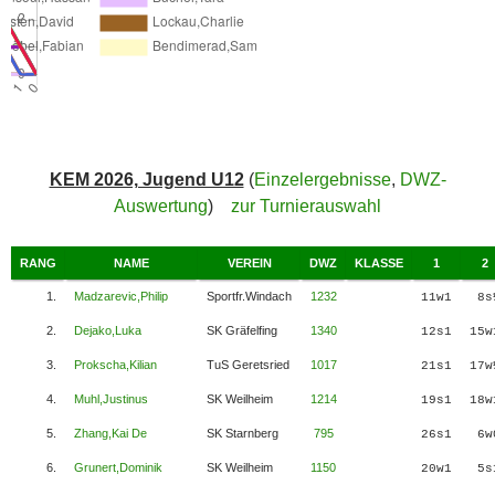
KEM 2026, Jugend U12
(
Einzelergebnisse
,
DWZ-
Auswertung
)
zur Turnierauswahl
RANG
NAME
VEREIN
DWZ
KLASSE
1
2
1.
Madzarevic,Philip
Sportfr.Windach
1232
11w1
8s
2.
Dejako,Luka
SK Gräfelfing
1340
12s1
15w
3.
Prokscha,Kilian
TuS Geretsried
1017
21s1
17w
4.
Muhl,Justinus
SK Weilheim
1214
19s1
18w
5.
Zhang,Kai De
SK Starnberg
795
26s1
6w
6.
Grunert,Dominik
SK Weilheim
1150
20w1
5s