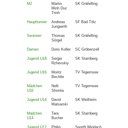
M2
Martin
SK Gräfelfing
Minh Duc
Trinh
Hauptturnier
Andreas
SF Bad Tölz
Jungwirth
Senioren
Thomas
SK Gräfelfing
Sörgel
Damen
Doris Koller
SC Gröbenzell
Jugend U18
Sergei
SK Starnberg
Rzhevskiy
Jugend U16
Moritz
TV Tegernsee
Bechtle
Mädchen
Nelli
TV Tegernsee
U16
Shoniia
Jugend U14
David
SK Weilheim
Matsarski
Mädchen
Tara
SK Starnberg
U14
Bucher
Jugend U12
Philip
Sportfr.Windach