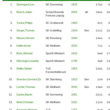
1.
Sprengard,Leo
SK Germering
1934
17w1
6
2.
Rösch,Julian
Schachfreunde
2003
aK
10w1
20
Fortuna Leipzig
3.
Tunka,Philipp
SC Gröbenzell
1983
8s1
5
4.
Sörgel,Thomas
SK Gräfelfing
1934
Sen
21s1
16
5.
Wieser,Vincent
SK Penzberg
1894
14w1
3
6.
Höller,Armin
SK Weilheim
2033
7s1
1
7.
Boos,Michael
Sportfr.Windach
1816
6w0
17
8.
Würzinger,Leander
Sportfr.Windach
1799
3w0
14
9.
Waller,Stefan
TuS
1953
23w1
12
Fürstenfeldbruck
10.
Strecker,Gerhard,Dr.
SK Starnberg
1815
Sen
2s0
24
11.
Lochte,Thomas
SK Weilheim
2043
Sen
13w½
15
12.
Garbe,Martin
SK Germering
1881
22s1
9
13.
Muhl,Christian
SK Weilheim
1822
11s½
18
14.
Saxinger,Michael
TuS
1755
5s0
8