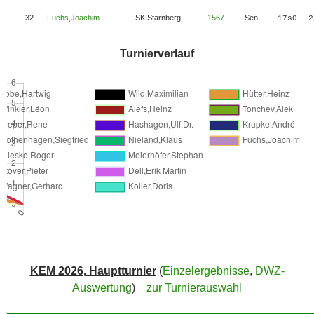
32.
Fuchs,Joachim
SK Starnberg
1567
Sen
17s0
2
Turnierverlauf
KEM 2026, Hauptturnier
(
Einzelergebnisse
,
DWZ-
Auswertung
)
zur Turnierauswahl