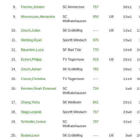
8.
Fischer,Johann
SC Ammersee
757
30s1
9.
Movsesyan,Alexandra
SC
956
U8
22w1
Wolfratshausen
10.
Zesch,Julian
SK Gräfelfing
----
U8
12w1
1
11.
Wehling,Ryan
Sportfr.Windach
976
15w1
12.
Bäuerlein,Luca
SF Bad Tölz
770
10s0
2
13.
Eckert,Philipp
TV Tegernsee
919
U8
28s1
1
14.
Zesch,Adrian
SK Gräfelfing
782
26w1
15.
Cocos,Christina
TV Tegernsee
----
11s0
3
16.
Kersten,Noah Emanuel
SC
724
1w0
2
Wolfratshausen
17.
Zhang,Yishu
SK Weilheim
841
25s1
18.
Stagl,Leopold
Sportfr.Windach
767
23w0
2
19.
Schindler,Justus
SC
797
31w1
Wolfratshausen
20.
Burjew,Leon
SK Gräfelfing
----
U8
3w0
2