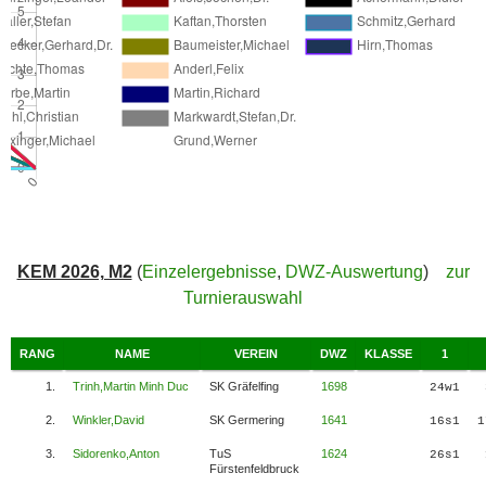
KEM 2026, M2
(
Einzelergebnisse
,
DWZ-Auswertung
)
zur
Turnierauswahl
RANG
NAME
VEREIN
DWZ
KLASSE
1
1.
Trinh,Martin Minh Duc
SK Gräfelfing
1698
24w1
2.
Winkler,David
SK Germering
1641
16s1
1
3.
Sidorenko,Anton
TuS
1624
26s1
Fürstenfeldbruck