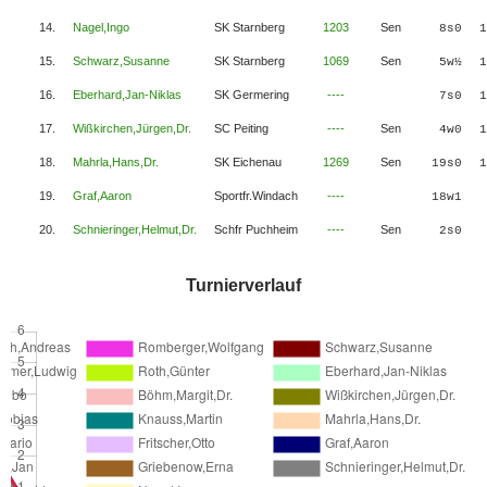
14.
Nagel,Ingo
SK Starnberg
1203
Sen
8s0
1
15.
Schwarz,Susanne
SK Starnberg
1069
Sen
5w½
1
16.
Eberhard,Jan-Niklas
SK Germering
----
7s0
1
17.
Wißkirchen,Jürgen,Dr.
SC Peiting
----
Sen
4w0
1
18.
Mahrla,Hans,Dr.
SK Eichenau
1269
Sen
19s0
1
19.
Graf,Aaron
Sportfr.Windach
----
18w1
20.
Schnieringer,Helmut,Dr.
Schfr Puchheim
----
Sen
2s0
Turnierverlauf