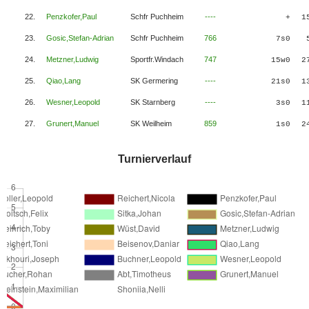
22.
Penzkofer,Paul
Schfr Puchheim
----
+
1
23.
Gosic,Stefan-Adrian
Schfr Puchheim
766
7s0
24.
Metzner,Ludwig
Sportfr.Windach
747
15w0
2
25.
Qiao,Lang
SK Germering
----
21s0
1
26.
Wesner,Leopold
SK Starnberg
----
3s0
1
27.
Grunert,Manuel
SK Weilheim
859
1s0
2
Turnierverlauf