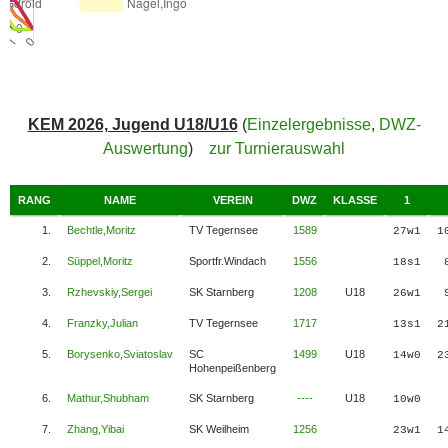
KEM 2026, Jugend U18/U16
(
Einzelergebnisse
,
DWZ-
Auswertung
)
zur Turnierauswahl
RANG
NAME
VEREIN
DWZ
KLASSE
1
1.
Bechtle,Moritz
TV Tegernsee
1589
27w1
1
2.
Süppel,Moritz
Sportfr.Windach
1556
18s1
3.
Rzhevskiy,Sergei
SK Starnberg
1208
U18
26w1
4.
Franzky,Julian
TV Tegernsee
1717
13s1
2
5.
Borysenko,Sviatoslav
SC
1499
U18
14w0
2
Hohenpeißenberg
6.
Mathur,Shubham
SK Starnberg
----
U18
10w0
7.
Zhang,Yibai
SK Weilheim
1256
23w1
1