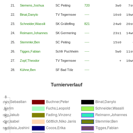
21.
Siemens,Joshua
SC Peiting
720
3w0
7s
22.
Binat,Danylo
TV Tegernsee
----
10s0
19w
23.
Schneider,Wassili
SK Gräfelfing
821
24w0
20s
24.
Reimann,Johannes
SK Germering
----
23s1
14w
25.
Stemmler,Ben
SC Peiting
----
15s0
26.
Tigges,Fabian
Schfr Puchheim
----
5w0
11s
27.
Zopf,Theodor
TV Tegernsee
----
+
10w
28.
Kühne,Ben
SF Bad Tölz
----
Turnierverlauf