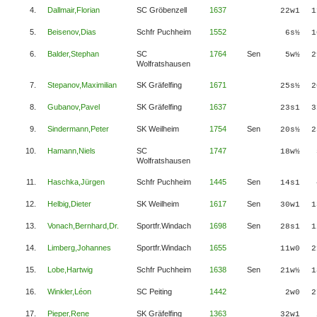
4.
Dallmair,Florian
SC Gröbenzell
1637
22w1
1
5.
Beisenov,Dias
Schfr Puchheim
1552
6s½
1
6.
Balder,Stephan
SC
1764
Sen
5w½
2
Wolfratshausen
7.
Stepanov,Maximilian
SK Gräfelfing
1671
25s½
2
8.
Gubanov,Pavel
SK Gräfelfing
1637
23s1
3
9.
Sindermann,Peter
SK Weilheim
1754
Sen
20s½
2
10.
Hamann,Niels
SC
1747
18w½
Wolfratshausen
11.
Haschka,Jürgen
Schfr Puchheim
1445
Sen
14s1
12.
Helbig,Dieter
SK Weilheim
1617
Sen
30w1
1
13.
Vonach,Bernhard,Dr.
Sportfr.Windach
1698
Sen
28s1
1
14.
Limberg,Johannes
Sportfr.Windach
1655
11w0
2
15.
Lobe,Hartwig
Schfr Puchheim
1638
Sen
21w½
1
16.
Winkler,Léon
SC Peiting
1442
2w0
2
17.
Pieper,Rene
SK Gräfelfing
1363
32w1