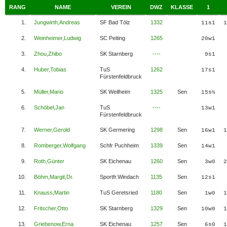
RANG
NAME
VEREIN
DWZ
KLASSE
1
1.
Jungwirth,Andreas
SF Bad Tölz
1332
11s1
1
2.
Weinheimer,Ludwig
SC Peiting
1265
20w1
3.
Zhou,Zhibo
SK Starnberg
----
9s1
4.
Huber,Tobias
TuS
1262
17s1
Fürstenfeldbruck
5.
Müller,Mario
SK Weilheim
1325
Sen
15s½
6.
Schöbel,Jan
TuS
----
13w1
Fürstenfeldbruck
7.
Werner,Gerold
SK Germering
1298
Sen
16w1
1
8.
Romberger,Wolfgang
Schfr Puchheim
1339
Sen
14w1
9.
Roth,Günter
SK Eichenau
1260
Sen
3w0
2
10.
Böhm,Margit,Dr.
Sportfr.Windach
1135
Sen
12s1
11.
Knauss,Martin
TuS Geretsried
1180
Sen
1w0
1
12.
Fritscher,Otto
SK Starnberg
1329
Sen
10w0
1
13.
Griebenow,Erna
SK Eichenau
1257
Sen
6s0
1