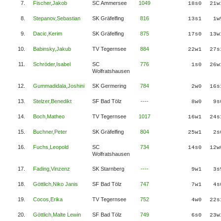
7.
Fischer,Jakob
SC Ammersee
1049
18s0
21w
8.
Stepanov,Sebastian
SK Gräfelfing
816
13s1
1w
9.
Dacic,Kerim
SK Gräfelfing
875
17s0
13w
10.
Babinsky,Jakub
TV Tegernsee
884
22w1
27s
11.
Schröder,Isabel
SC
776
1s0
26w
Wolfratshausen
12.
Gummadidala,Joshini
SK Germering
784
2w0
16s
13.
Stelzer,Benedikt
SF Bad Tölz
----
8w0
9s
14.
Boch,Matheo
TV Tegernsee
1017
16w1
24s
15.
Buchner,Peter
SK Gräfelfing
804
25w1
2s
16.
Fuchs,Leopold
SC
734
14s0
12w
Wolfratshausen
17.
Fading,Vinzenz
SK Starnberg
----
9w1
3s
18.
Göttlich,Niko Janis
SF Bad Tölz
747
7w1
4s
19.
Cocos,Erika
TV Tegernsee
752
4w0
22s
20.
Göttlich,Malte Lewin
SF Bad Tölz
749
6s0
23w