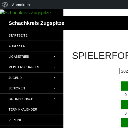
Über
Anmelden
WordPress
Suchen
Schachkreis Zugspitze
STARTSEITE
ADRESSEN
SPIELERFO
LIGABETRIEB
MEISTERSCHAFTEN
JUGEND
SENIOREN
9
ONLINESCHACH
TERMINKALENDER
3
VEREINE