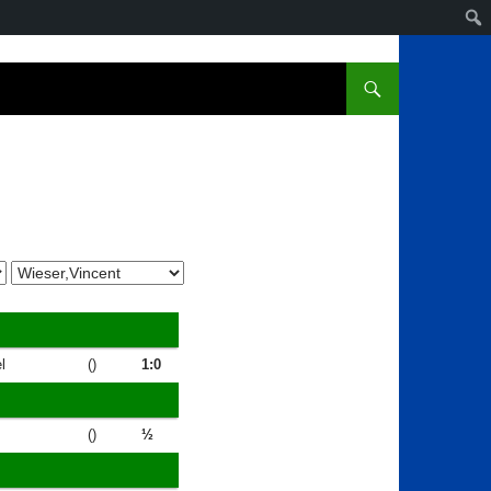
l
()
1:0
()
½