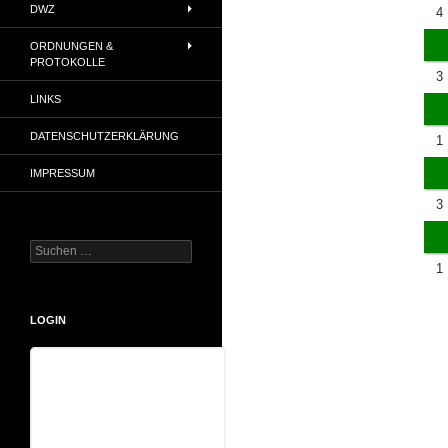
DWZ
4
ORDNUNGEN &
PROTOKOLLE
3
LINKS
DATENSCHUTZERKLÄRUNG
1
IMPRESSUM
3
Suchen
nach:
1
LOGIN
Benutzername