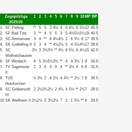
Zugspitzliga
1
2
3
4
5
6
7
8
9
10
MP
BP
2025/26
1.
SC Peiting
**
5
5
3
4½
4
6
6½
6
5½
22
45.5
2.
SF Bad Tölz
3
**
4
5
5
3
5
4½
5½
5½
19
40.5
3.
SC Ammersee
3
4
**
4
4½
4½
2
6
5½
6
17
39.5
4.
SK Gräfelfing II
5
3
4
**
4½
2½
5
4
5½
4½
17
38.0
5.
SC
3½
3
3½
3½
**
4½
8
5½
6
4½
15
42.0
Wolfratshausen
6.
SF Windach
4
5
3½
5½
3½
**
4
4
3½
1
9
34.0
7.
TV Tegernsee
2
3
6
3
0
4
**
3½
4
6
8
31.5
II
8.
TUS
½
3½
2
4
2½
4
4½
**
2½
7
8
30.5
Holzkirchen
9.
SC Gröbenzell
2
2½
2½
2½
2
4½
4
5½
**
2½
7
28.0
III
10.
SK Weilheim II
2½
2½
2
3½
3½
7
2
1
5½
**
6
29.5