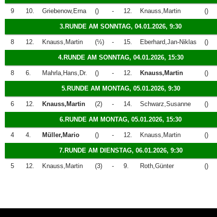
9
10.
Griebenow,Erna
()
-
12.
Knauss,Martin
()
3.RUNDE AM SONNTAG, 04.01.2026, 9:30
8
12.
Knauss,Martin
(½)
-
15.
Eberhard,Jan-Niklas
()
4.RUNDE AM SONNTAG, 04.01.2026, 15:30
8
6.
Mahrla,Hans,Dr.
()
-
12.
Knauss,Martin
()
5.RUNDE AM MONTAG, 05.01.2026, 9:30
6
12.
Knauss,Martin
(2)
-
14.
Schwarz,Susanne
()
6.RUNDE AM MONTAG, 05.01.2026, 15:30
4
4.
Müller,Mario
()
-
12.
Knauss,Martin
()
7.RUNDE AM DIENSTAG, 06.01.2026, 9:30
5
12.
Knauss,Martin
(3)
-
9.
Roth,Günter
()