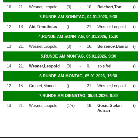
10
21.
Wesner,Leopold
(0)
-
10.
Reichert,Toni
()
3.RUNDE AM SONNTAG, 04.01.2026, 9:30
12
18.
Abt,Timotheus
()
-
21.
Wesner,Leopold
()
4.RUNDE AM SONNTAG, 04.01.2026, 15:30
13
21.
Wesner,Leopold
(0)
-
16.
Beisenov,Daniar
()
5.RUNDE AM MONTAG, 05.01.2026, 9:30
14
21.
Wesner,Leopold
(0)
-
0.
spielfrei
()
6.RUNDE AM MONTAG, 05.01.2026, 15:30
12
15.
Grunert,Manuel
()
-
21.
Wesner,Leopold
()
7.RUNDE AM DIENSTAG, 06.01.2026, 9:30
13
21.
Wesner,Leopold
(1½)
-
19.
Gosic,Stefan-
()
Adrian