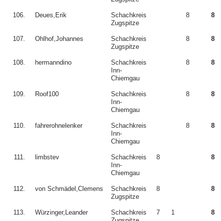
106.
Deues,Erik
Schachkreis
8
8
Zugspitze
107.
Ohlhof,Johannes
Schachkreis
8
8
Zugspitze
108.
hermanndino
Schachkreis
8
8
Inn-
Chiemgau
109.
Roof100
Schachkreis
8
8
Inn-
Chiemgau
110.
fahrerohnelenker
Schachkreis
8
8
Inn-
Chiemgau
111.
limbstev
Schachkreis
8
8
Inn-
Chiemgau
112.
von Schmädel,Clemens
Schachkreis
8
8
Zugspitze
113.
Würzinger,Leander
Schachkreis
7
1
8
Zugspitze