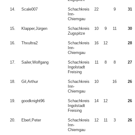
14.
Scale007
Schachkreis
22
9
31
Inn-
Chiemgau
15.
Klapper,Jürgen
Schachkreis
10
9
11
30
Zugspitze
16.
Thxultra2
Schachkreis
16
12
28
Inn-
Chiemgau
17.
Sailer,Wolfgang
Schachkreis
11
8
8
27
Ingolstadt
Freising
18.
Gil,Arthur
Schachkreis
10
16
26
Inn-
Chiemgau
19.
goodknight96
Schachkreis
14
12
26
Ingolstadt
Freising
20.
Eberl,Peter
Schachkreis
12
11
3
26
Inn-
Chiemgau