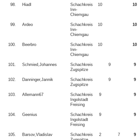
98.
Hiadl
Schachkreis
10
10
Inn-
Chiemgau
99.
Ardeo
Schachkreis
10
10
Inn-
Chiemgau
100.
Beerbro
Schachkreis
10
10
Inn-
Chiemgau
101.
Schmied,Johannes
Schachkreis
9
9
Zugspitze
102.
Danninger,Jannik
Schachkreis
9
9
Zugspitze
103.
Allemann67
Schachkreis
9
9
Ingolstadt
Freising
104.
Geenius
Schachkreis
9
9
Ingolstadt
Freising
105.
Barsov,Vladislav
Schachkreis
2
7
9
Zugspitze