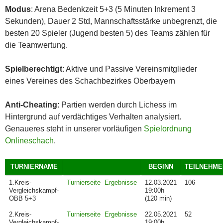
Modus
: Arena Bedenkzeit 5+3 (5 Minuten Inkrement 3
Sekunden), Dauer 2 Std, Mannschaftsstärke unbegrenzt, die
besten 20 Spieler (Jugend besten 5) des Teams zählen für
die Teamwertung.
Spielberechtigt
: Aktive und Passive Vereinsmitglieder
eines Vereines des Schachbezirkes Oberbayern
Anti-Cheating
: Partien werden durch Lichess im
Hintergrund auf verdächtiges Verhalten analysiert.
Genaueres steht in unserer vorläufigen
Spielordnung
Onlineschach
.
TURNIERNAME
BEGINN
TEILNEHME
1.Kreis-
Turnierseite
Ergebnisse
12.03.2021
106
Vergleichskampf-
19:00h
OBB 5+3
(120 min)
2.Kreis-
Turnierseite
Ergebnisse
22.05.2021
52
Vergleichskampf-
19:00h