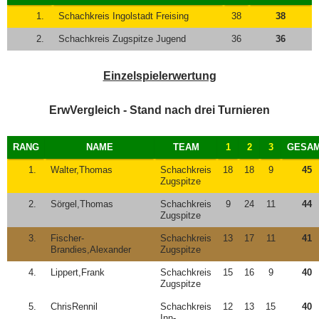
1.
Schachkreis Ingolstadt Freising
38
38
2.
Schachkreis Zugspitze Jugend
36
36
Einzelspielerwertung
ErwVergleich - Stand nach drei Turnieren
RANG
NAME
TEAM
1
2
3
GESA
1.
Walter,Thomas
Schachkreis
18
18
9
45
Zugspitze
2.
Sörgel,Thomas
Schachkreis
9
24
11
44
Zugspitze
3.
Fischer-
Schachkreis
13
17
11
41
Brandies,Alexander
Zugspitze
4.
Lippert,Frank
Schachkreis
15
16
9
40
Zugspitze
5.
ChrisRennil
Schachkreis
12
13
15
40
Inn-