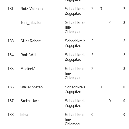
131.
Nutz,Valentin
Schachkreis
2
0
2
Zugspitze
Toni_Libralon
Schachkreis
2
2
Inn-
Chiemgau
133.
Siller,Robert
Schachkreis
2
2
Zugspitze
134.
Roth,Willi
Schachkreis
2
2
Zugspitze
135.
Martin47
Schachkreis
2
2
Inn-
Chiemgau
136.
Waller,Stefan
Schachkreis
0
0
Zugspitze
137.
Stahs,Uwe
Schachkreis
0
0
Zugspitze
138.
lehus
Schachkreis
0
0
Inn-
Chiemgau