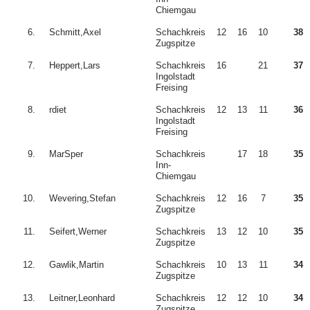
Chiemgau
6.
Schmitt,Axel
Schachkreis
12
16
10
38
Zugspitze
7.
Heppert,Lars
Schachkreis
16
21
37
Ingolstadt
Freising
8.
rdiet
Schachkreis
12
13
11
36
Ingolstadt
Freising
9.
MarSper
Schachkreis
17
18
35
Inn-
Chiemgau
10.
Wevering,Stefan
Schachkreis
12
16
7
35
Zugspitze
11.
Seifert,Werner
Schachkreis
13
12
10
35
Zugspitze
12.
Gawlik,Martin
Schachkreis
10
13
11
34
Zugspitze
13.
Leitner,Leonhard
Schachkreis
12
12
10
34
Zugspitze