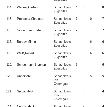
114.
Wagner,Gerhard
Schachkreis
4
4
8
Zugspitze
115.
Prokscha,Charlotte
Schachkreis
7
0
7
Zugspitze
116.
Sindermann,Peter
Schachkreis
7
7
Zugspitze
117.
Barsov,Mikhail
Schachkreis
6
6
Zugspitze
118.
Weiß,Robert
Schachkreis
6
6
Zugspitze
119.
Schaumann,Stephan
Schachkreis
6
6
Zugspitze
120.
Anticipate
Schachkreis
5
5
Inn-
Chiemgau
121.
SixpackRG
Schachkreis
4
4
Inn-
Chiemgau
122.
Nutz,Korbinian
Schachkreis
4
4