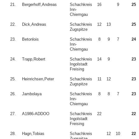
21.
Bergerhoff,Andreas
Schachkreis
16
9
25
Inn-
Chiemgau
22.
Dick,Andreas
Schachkreis
12
13
25
Zugspitze
23.
Betonlois
Schachkreis
8
9
7
24
Inn-
Chiemgau
24.
Trapp,Robert
Schachkreis
14
9
23
Ingolstadt
Freising
25.
Heinrichsen,Peter
Schachkreis
11
12
23
Zugspitze
26.
Jambolaya
Schachkreis
8
8
7
23
Inn-
Chiemgau
27.
A1986-ADDOO
Schachkreis
22
22
Ingolstadt
Freising
28.
Hagn,Tobias
Schachkreis
12
10
22
Zugspitze