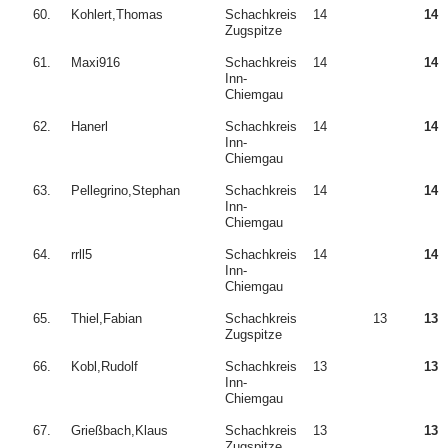
60.
Kohlert,Thomas
Schachkreis
14
14
Zugspitze
61.
Maxi916
Schachkreis
14
14
Inn-
Chiemgau
62.
Hanerl
Schachkreis
14
14
Inn-
Chiemgau
63.
Pellegrino,Stephan
Schachkreis
14
14
Inn-
Chiemgau
64.
rrll5
Schachkreis
14
14
Inn-
Chiemgau
65.
Thiel,Fabian
Schachkreis
13
13
Zugspitze
66.
Kobl,Rudolf
Schachkreis
13
13
Inn-
Chiemgau
67.
Grießbach,Klaus
Schachkreis
13
13
Zugspitze