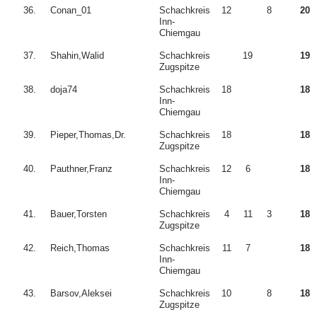
36.
Conan_01
Schachkreis
12
8
20
Inn-
Chiemgau
37.
Shahin,Walid
Schachkreis
19
19
Zugspitze
38.
doja74
Schachkreis
18
18
Inn-
Chiemgau
39.
Pieper,Thomas,Dr.
Schachkreis
18
18
Zugspitze
40.
Pauthner,Franz
Schachkreis
12
6
18
Inn-
Chiemgau
41.
Bauer,Torsten
Schachkreis
4
11
3
18
Zugspitze
42.
Reich,Thomas
Schachkreis
11
7
18
Inn-
Chiemgau
43.
Barsov,Aleksei
Schachkreis
10
8
18
Zugspitze