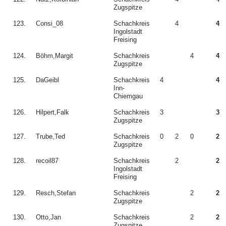
Zugspitze
123.
Consi_08
Schachkreis
4
4
Ingolstadt
Freising
124.
Böhm,Margit
Schachkreis
4
4
Zugspitze
125.
DaGeibl
Schachkreis
4
4
Inn-
Chiemgau
126.
Hilpert,Falk
Schachkreis
3
3
Zugspitze
127.
Trube,Ted
Schachkreis
0
2
0
2
Zugspitze
128.
recoil87
Schachkreis
2
2
Ingolstadt
Freising
129.
Resch,Stefan
Schachkreis
2
2
Zugspitze
130.
Otto,Jan
Schachkreis
2
2
Zugspitze