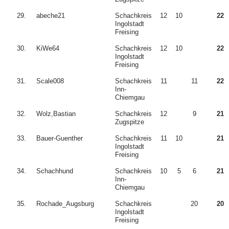
29.
abeche21
Schachkreis
12
10
22
Ingolstadt
Freising
30.
KiWe64
Schachkreis
12
10
22
Ingolstadt
Freising
31.
Scale008
Schachkreis
11
11
22
Inn-
Chiemgau
32.
Wolz,Bastian
Schachkreis
12
9
21
Zugspitze
33.
Bauer-Guenther
Schachkreis
11
10
21
Ingolstadt
Freising
34.
Schachhund
Schachkreis
10
5
6
21
Inn-
Chiemgau
35.
Rochade_Augsburg
Schachkreis
20
20
Ingolstadt
Freising