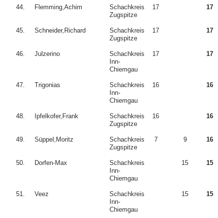
44.
Flemming,Achim
Schachkreis
17
17
Zugspitze
45.
Schneider,Richard
Schachkreis
17
17
Zugspitze
46.
Julzerino
Schachkreis
17
17
Inn-
Chiemgau
47.
Trigonias
Schachkreis
16
16
Inn-
Chiemgau
48.
Ipfelkofer,Frank
Schachkreis
16
16
Zugspitze
49.
Süppel,Moritz
Schachkreis
7
9
16
Zugspitze
50.
Dorfen-Max
Schachkreis
15
15
Inn-
Chiemgau
51.
Veez
Schachkreis
15
15
Inn-
Chiemgau