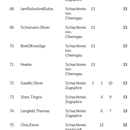
68.
IamRufusAndDufus
Schachkreis
13
13
Inn-
Chiemgau
69.
Schumann,Oliver
Schachkreis
13
13
Inn-
Chiemgau
70.
Brett3Kreisliga
Schachkreis
13
13
Inn-
Chiemgau
71.
Hoette
Schachkreis
13
13
Inn-
Chiemgau
72.
Gawlik,Oliver
Schachkreis
2
1
10
13
Zugspitze
73.
Shen,Tingrui
Schachkreis
4
9
13
Zugspitze
74.
Lengfeld,Thomas
Schachkreis
6
7
13
Zugspitze
75.
Chia,Kevin
Schachkreis
12
12
Ingolstadt