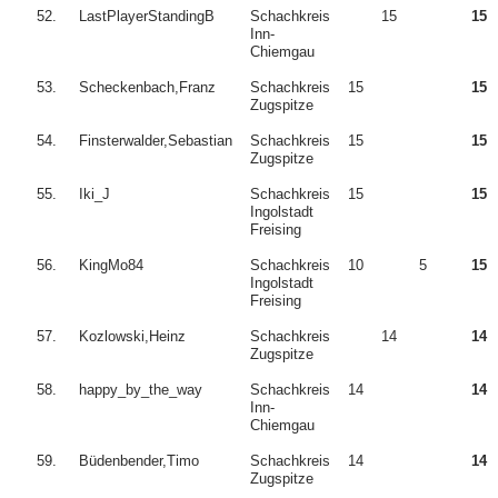
52.
LastPlayerStandingB
Schachkreis
15
15
Inn-
Chiemgau
53.
Scheckenbach,Franz
Schachkreis
15
15
Zugspitze
54.
Finsterwalder,Sebastian
Schachkreis
15
15
Zugspitze
55.
Iki_J
Schachkreis
15
15
Ingolstadt
Freising
56.
KingMo84
Schachkreis
10
5
15
Ingolstadt
Freising
57.
Kozlowski,Heinz
Schachkreis
14
14
Zugspitze
58.
happy_by_the_way
Schachkreis
14
14
Inn-
Chiemgau
59.
Büdenbender,Timo
Schachkreis
14
14
Zugspitze