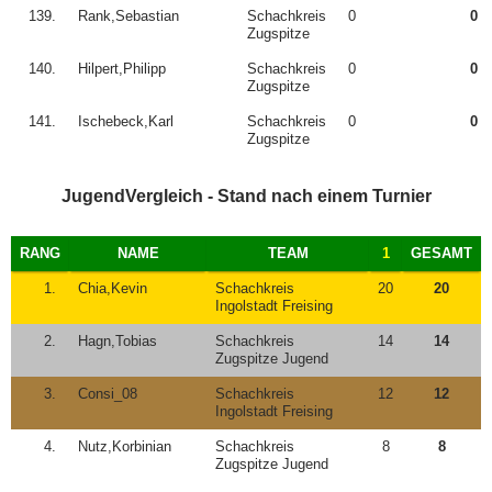
139.
Rank,Sebastian
Schachkreis
0
0
Zugspitze
140.
Hilpert,Philipp
Schachkreis
0
0
Zugspitze
141.
Ischebeck,Karl
Schachkreis
0
0
Zugspitze
JugendVergleich - Stand nach einem Turnier
RANG
NAME
TEAM
1
GESAMT
1.
Chia,Kevin
Schachkreis
20
20
Ingolstadt Freising
2.
Hagn,Tobias
Schachkreis
14
14
Zugspitze Jugend
3.
Consi_08
Schachkreis
12
12
Ingolstadt Freising
4.
Nutz,Korbinian
Schachkreis
8
8
Zugspitze Jugend