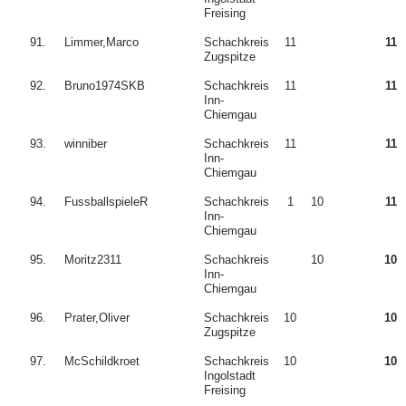
Freising
91.
Limmer,Marco
Schachkreis
11
11
Zugspitze
92.
Bruno1974SKB
Schachkreis
11
11
Inn-
Chiemgau
93.
winniber
Schachkreis
11
11
Inn-
Chiemgau
94.
FussballspieleR
Schachkreis
1
10
11
Inn-
Chiemgau
95.
Moritz2311
Schachkreis
10
10
Inn-
Chiemgau
96.
Prater,Oliver
Schachkreis
10
10
Zugspitze
97.
McSchildkroet
Schachkreis
10
10
Ingolstadt
Freising