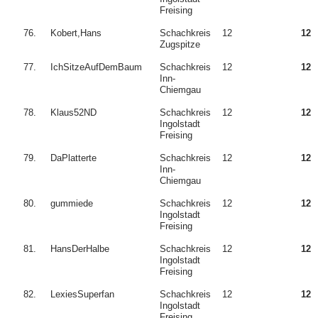
Freising
76.
Kobert,Hans
Schachkreis
12
12
Zugspitze
77.
IchSitzeAufDemBaum
Schachkreis
12
12
Inn-
Chiemgau
78.
Klaus52ND
Schachkreis
12
12
Ingolstadt
Freising
79.
DaPlatterte
Schachkreis
12
12
Inn-
Chiemgau
80.
gummiede
Schachkreis
12
12
Ingolstadt
Freising
81.
HansDerHalbe
Schachkreis
12
12
Ingolstadt
Freising
82.
LexiesSuperfan
Schachkreis
12
12
Ingolstadt
Freising