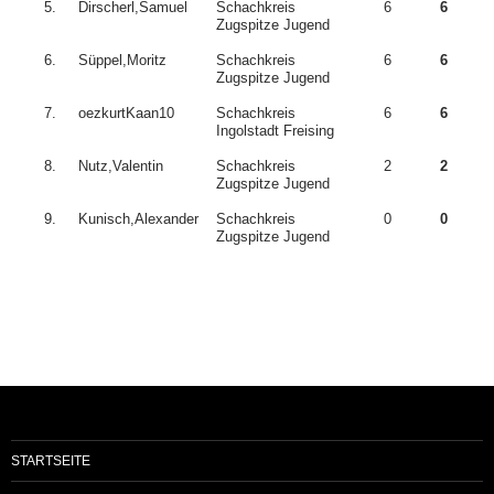
5.
Dirscherl,Samuel
Schachkreis
6
6
Zugspitze Jugend
6.
Süppel,Moritz
Schachkreis
6
6
Zugspitze Jugend
7.
oezkurtKaan10
Schachkreis
6
6
Ingolstadt Freising
8.
Nutz,Valentin
Schachkreis
2
2
Zugspitze Jugend
9.
Kunisch,Alexander
Schachkreis
0
0
Zugspitze Jugend
STARTSEITE