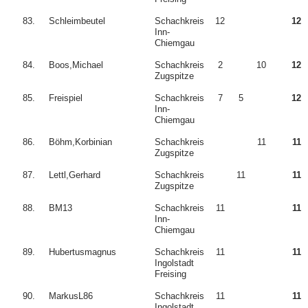
83.
Schleimbeutel
Schachkreis
12
12
Inn-
Chiemgau
84.
Boos,Michael
Schachkreis
2
10
12
Zugspitze
85.
Freispiel
Schachkreis
7
5
12
Inn-
Chiemgau
86.
Böhm,Korbinian
Schachkreis
11
11
Zugspitze
87.
Lettl,Gerhard
Schachkreis
11
11
Zugspitze
88.
BM13
Schachkreis
11
11
Inn-
Chiemgau
89.
Hubertusmagnus
Schachkreis
11
11
Ingolstadt
Freising
90.
MarkusL86
Schachkreis
11
11
Ingolstadt