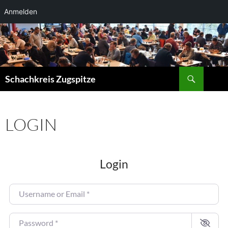
Anmelden
Zum
Inhalt
springen
Suchen
Schachkreis Zugspitze
LOGIN
Login
Username or Email
*
Password
*