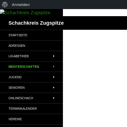
Über
Anmelden
Zum
WordPress
Inhalt
Suchen
Schachkreis Zugspitze
springen
STARTSEITE
ADRESSEN
LIGABETRIEB
MEISTERSCHAFTEN
JUGEND
SENIOREN
ONLINESCHACH
TERMINKALENDER
VEREINE