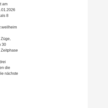
tt am
0.01.2026
als 8
r.weilheim
0 Züge,
h 30
r Zeitphase
drei
en die
die nächste