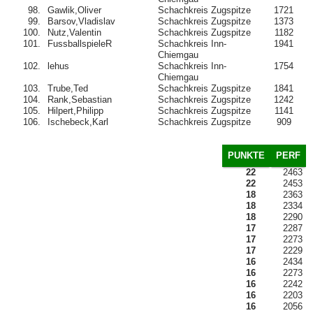
98.
Gawlik,Oliver
Schachkreis Zugspitze
1721
99.
Barsov,Vladislav
Schachkreis Zugspitze
1373
100.
Nutz,Valentin
Schachkreis Zugspitze
1182
101.
FussballspieleR
Schachkreis Inn-
1941
Chiemgau
102.
lehus
Schachkreis Inn-
1754
Chiemgau
103.
Trube,Ted
Schachkreis Zugspitze
1841
104.
Rank,Sebastian
Schachkreis Zugspitze
1242
105.
Hilpert,Philipp
Schachkreis Zugspitze
1141
106.
Ischebeck,Karl
Schachkreis Zugspitze
909
PUNKTE
PERF
22
2463
22
2453
18
2363
18
2334
18
2290
17
2287
17
2273
17
2229
16
2434
16
2273
16
2242
16
2203
16
2056