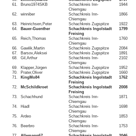
61.
Bruno1974SKB
Schachkreis Inn-
1944
Chiemgau
62.
winniber
Schachkreis Inn-
1866
Chiemgau
63.
Heinrichsen,Peter
Schachkreis Zugspitze
1922
64.
Bauer-Guenther
Schachkreis Ingolstadt
1799
Freising
65.
Reich,Thomas
Schachkreis Inn-
1760
Chiemgau
66.
Gawlik,Martin
Schachkreis Zugspitze
2084
67.
Barsov,Aleksei
Schachkreis Zugspitze
1891
68.
Gil,Arthur
Schachkreis Inn-
2102
Chiemgau
69.
Klapper,Jürgen
Schachkreis Zugspitze
1952
70.
Prater,Oliver
Schachkreis Zugspitze
1660
71.
KingMo84
Schachkreis Ingolstadt
1762
Freising
72.
McSchildkroet
Schachkreis Ingolstadt
2008
Freising
73.
Schachhund
Schachkreis Inn-
1871
Chiemgau
74.
Hiadl
Schachkreis Inn-
1698
Chiemgau
75.
Ardeo
Schachkreis Inn-
1853
Chiemgau
76.
Beerbro
Schachkreis Inn-
1753
Chiemgau
77.
Allemann67
Schachkreis Ingolstadt
2046