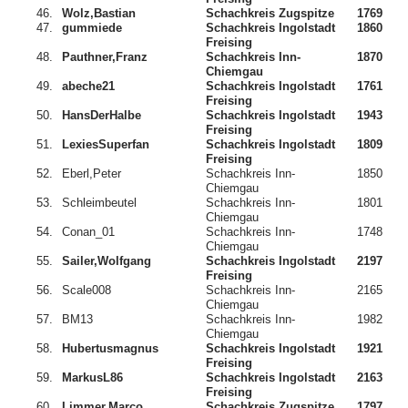
46.
Wolz,Bastian
Schachkreis Zugspitze
1769
47.
gummiede
Schachkreis Ingolstadt
1860
Freising
48.
Pauthner,Franz
Schachkreis Inn-
1870
Chiemgau
49.
abeche21
Schachkreis Ingolstadt
1761
Freising
50.
HansDerHalbe
Schachkreis Ingolstadt
1943
Freising
51.
LexiesSuperfan
Schachkreis Ingolstadt
1809
Freising
52.
Eberl,Peter
Schachkreis Inn-
1850
Chiemgau
53.
Schleimbeutel
Schachkreis Inn-
1801
Chiemgau
54.
Conan_01
Schachkreis Inn-
1748
Chiemgau
55.
Sailer,Wolfgang
Schachkreis Ingolstadt
2197
Freising
56.
Scale008
Schachkreis Inn-
2165
Chiemgau
57.
BM13
Schachkreis Inn-
1982
Chiemgau
58.
Hubertusmagnus
Schachkreis Ingolstadt
1921
Freising
59.
MarkusL86
Schachkreis Ingolstadt
2163
Freising
60.
Limmer,Marco
Schachkreis Zugspitze
1797