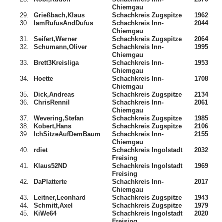
Chiemgau
29.
Grießbach,Klaus
Schachkreis Zugspitze
1962
30.
IamRufusAndDufus
Schachkreis Inn-
2044
Chiemgau
31.
Seifert,Werner
Schachkreis Zugspitze
2064
32.
Schumann,Oliver
Schachkreis Inn-
1995
Chiemgau
33.
Brett3Kreisliga
Schachkreis Inn-
1953
Chiemgau
34.
Hoette
Schachkreis Inn-
1708
Chiemgau
35.
Dick,Andreas
Schachkreis Zugspitze
2134
36.
ChrisRennil
Schachkreis Inn-
2061
Chiemgau
37.
Wevering,Stefan
Schachkreis Zugspitze
1985
38.
Kobert,Hans
Schachkreis Zugspitze
2106
39.
IchSitzeAufDemBaum
Schachkreis Inn-
2155
Chiemgau
40.
rdiet
Schachkreis Ingolstadt
2032
Freising
41.
Klaus52ND
Schachkreis Ingolstadt
1969
Freising
42.
DaPlatterte
Schachkreis Inn-
2017
Chiemgau
43.
Leitner,Leonhard
Schachkreis Zugspitze
1943
44.
Schmitt,Axel
Schachkreis Zugspitze
1979
45.
KiWe64
Schachkreis Ingolstadt
2020
Freising