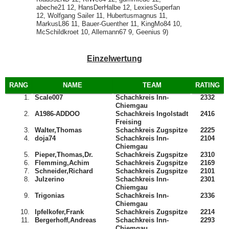
abeche21 12, HansDerHalbe 12, LexiesSuperfan
12, Wolfgang Sailer 11, Hubertusmagnus 11,
MarkusL86 11, Bauer-Guenther 11, KingMo84 10,
McSchildkroet 10, Allemann67 9, Geenius 9)
Einzelwertung
RANG
NAME
TEAM
RATING
1.
Scale007
Schachkreis Inn-
2332
Chiemgau
2.
A1986-ADDOO
Schachkreis Ingolstadt
2416
Freising
3.
Walter,Thomas
Schachkreis Zugspitze
2225
4.
doja74
Schachkreis Inn-
2104
Chiemgau
5.
Pieper,Thomas,Dr.
Schachkreis Zugspitze
2310
6.
Flemming,Achim
Schachkreis Zugspitze
2169
7.
Schneider,Richard
Schachkreis Zugspitze
2101
8.
Julzerino
Schachkreis Inn-
2301
Chiemgau
9.
Trigonias
Schachkreis Inn-
2336
Chiemgau
10.
Ipfelkofer,Frank
Schachkreis Zugspitze
2214
11.
Bergerhoff,Andreas
Schachkreis Inn-
2293
Chiemgau