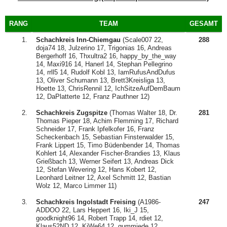
RANG
TEAM
GESAMT
1.
Schachkreis Inn-Chiemgau
(Scale007 22,
288
doja74 18, Julzerino 17, Trigonias 16, Andreas
Bergerhoff 16, Thxultra2 16, happy_by_the_way
14, Maxi916 14, Hanerl 14, Stephan Pellegrino
14, rrll5 14, Rudolf Kobl 13, IamRufusAndDufus
13, Oliver Schumann 13, Brett3Kreisliga 13,
Hoette 13, ChrisRennil 12, IchSitzeAufDemBaum
12, DaPlatterte 12, Franz Pauthner 12)
2.
Schachkreis Zugspitze
(Thomas Walter 18, Dr.
281
Thomas Pieper 18, Achim Flemming 17, Richard
Schneider 17, Frank Ipfelkofer 16, Franz
Scheckenbach 15, Sebastian Finsterwalder 15,
Frank Lippert 15, Timo Büdenbender 14, Thomas
Kohlert 14, Alexander Fischer-Brandies 13, Klaus
Grießbach 13, Werner Seifert 13, Andreas Dick
12, Stefan Wevering 12, Hans Kobert 12,
Leonhard Leitner 12, Axel Schmitt 12, Bastian
Wolz 12, Marco Limmer 11)
3.
Schachkreis Ingolstadt Freising
(A1986-
247
ADDOO 22, Lars Heppert 16, Iki_J 15,
goodknight96 14, Robert Trapp 14, rdiet 12,
Klaus52ND 12, KiWe64 12, gummiede 12,