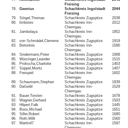
Freising
78.
Geenius
Schachkreis Ingolstadt
2044
Freising
79.
Sörgel,Thomas
Schachkreis Zugspitze
2038
80.
limbstev
Schachkreis Inn-
2012
Chiemgau
81.
Jambolaya
Schachkreis Inn-
1852
Chiemgau
82.
von Schmädel,Clemens
Schachkreis Zugspitze
1919
83.
Betonlois
Schachkreis Inn-
1580
Chiemgau
84.
Sindermann,Peter
Schachkreis Zugspitze
1908
85.
Würzinger,Leander
Schachkreis Zugspitze
1515
86.
Prokscha,Charlotte
Schachkreis Zugspitze
1403
87.
Süppel,Moritz
Schachkreis Zugspitze
1407
88.
Freispiel
Schachkreis Inn-
1602
Chiemgau
89.
Schaumann,Stephan
Schachkreis Zugspitze
1839
90.
DaGeibl
Schachkreis Inn-
1529
Chiemgau
91.
Bauer,Torsten
Schachkreis Zugspitze
1678
92.
Wagner,Gerhard
Schachkreis Zugspitze
1503
93.
Hilpert,Falk
Schachkreis Zugspitze
1445
94.
Boos,Michael
Schachkreis Zugspitze
1651
95.
Siller,Robert
Schachkreis Zugspitze
1680
96.
Roth,Willi
Schachkreis Zugspitze
1560
97.
Martin47
Schachkreis Inn-
1597
Chiemgau