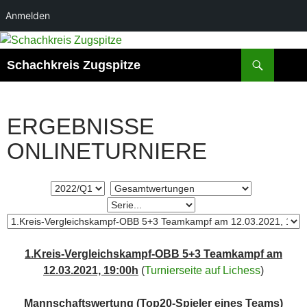
Anmelden
Zum
Inhalt
Suchen
Schachkreis Zugspitze
springen
ERGEBNISSE
ONLINETURNIERE
1.Kreis-Vergleichskampf-OBB 5+3 Teamkampf am
12.03.2021, 19:00h
(
Turnierseite auf Lichess
)
Mannschaftswertung (Top20-Spieler eines Teams)