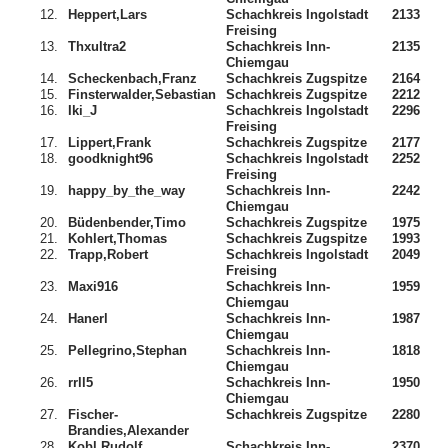
12.
Heppert,Lars
Schachkreis Ingolstadt
2133
Freising
13.
Thxultra2
Schachkreis Inn-
2135
Chiemgau
14.
Scheckenbach,Franz
Schachkreis Zugspitze
2164
15.
Finsterwalder,Sebastian
Schachkreis Zugspitze
2212
16.
Iki_J
Schachkreis Ingolstadt
2296
Freising
17.
Lippert,Frank
Schachkreis Zugspitze
2177
18.
goodknight96
Schachkreis Ingolstadt
2252
Freising
19.
happy_by_the_way
Schachkreis Inn-
2242
Chiemgau
20.
Büdenbender,Timo
Schachkreis Zugspitze
1975
21.
Kohlert,Thomas
Schachkreis Zugspitze
1993
22.
Trapp,Robert
Schachkreis Ingolstadt
2049
Freising
23.
Maxi916
Schachkreis Inn-
1959
Chiemgau
24.
Hanerl
Schachkreis Inn-
1987
Chiemgau
25.
Pellegrino,Stephan
Schachkreis Inn-
1818
Chiemgau
26.
rrll5
Schachkreis Inn-
1950
Chiemgau
27.
Fischer-
Schachkreis Zugspitze
2280
Brandies,Alexander
28.
Kobl,Rudolf
Schachkreis Inn-
2370