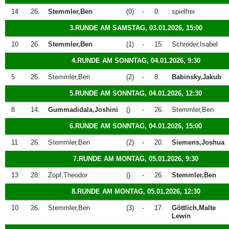
14
26.
Stemmler,Ben
(0)
-
0.
spielfrei
3.RUNDE AM SAMSTAG, 03.01.2026, 15:00
10
26.
Stemmler,Ben
(1)
-
15.
Schröder,Isabel
4.RUNDE AM SONNTAG, 04.01.2026, 9:30
5
26.
Stemmler,Ben
(2)
-
8.
Babinsky,Jakub
5.RUNDE AM SONNTAG, 04.01.2026, 12:30
8
14.
Gummadidala,Joshini
()
-
26.
Stemmler,Ben
6.RUNDE AM SONNTAG, 04.01.2026, 15:00
11
26.
Stemmler,Ben
(2)
-
20.
Siemens,Joshua
7.RUNDE AM MONTAG, 05.01.2026, 9:30
13
28.
Zopf,Theodor
()
-
26.
Stemmler,Ben
8.RUNDE AM MONTAG, 05.01.2026, 12:30
10
26.
Stemmler,Ben
(3)
-
17.
Göttlich,Malte
Lewin