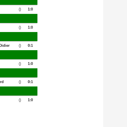
()
1:0
()
1:0
idier
()
0:1
()
1:0
rd
()
0:1
()
1:0