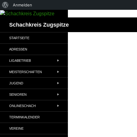
Über
Anmelden
Zum
WordPress
Inhalt
Suchen
Schachkreis Zugspitze
springen
STARTSEITE
ADRESSEN
LIGABETRIEB
MEISTERSCHAFTEN
JUGEND
SENIOREN
ONLINESCHACH
TERMINKALENDER
VEREINE