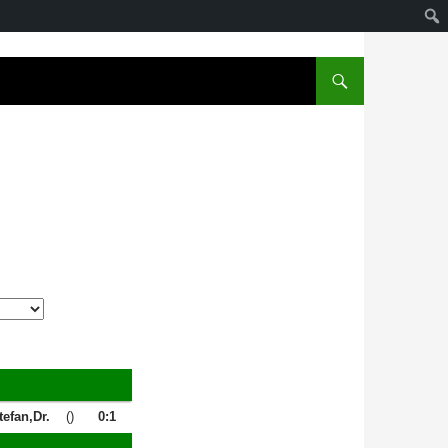
efan,Dr.
()
0:1