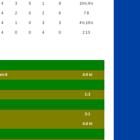
4
3
0
1
9
10½:4½
4
2
0
2
6
7:8
4
1
0
3
3
4½:10½
4
0
0
4
0
2:13
n II
4:0 kl
1:3
3:1
4:0 kl