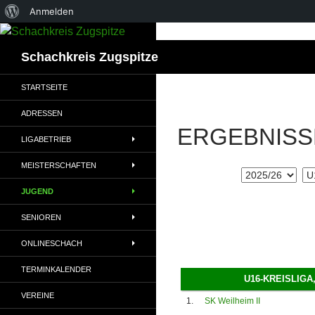
Über
Anmelden
WordPress
Suchen
Schachkreis Zugspitze
STARTSEITE
ADRESSEN
ERGEBNISS
LIGABETRIEB
MEISTERSCHAFTEN
JUGEND
SENIOREN
ONLINESCHACH
TERMINKALENDER
U16-KREISLIGA
VEREINE
1.
SK Weilheim II