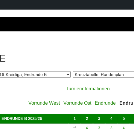
E
Turnierinformationen
Vorrunde West
Vorrunde Ost
Endrunde
Endru
, ENDRUNDE B 2025/26
1
2
3
4
5
**
4
3
3
4