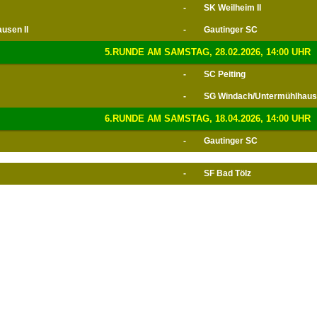
-
SK Weilheim II
usen II
-
Gautinger SC
5.RUNDE AM SAMSTAG, 28.02.2026, 14:00 UHR
-
SC Peiting
-
SG Windach/Untermühlhause
6.RUNDE AM SAMSTAG, 18.04.2026, 14:00 UHR
-
Gautinger SC
-
SF Bad Tölz