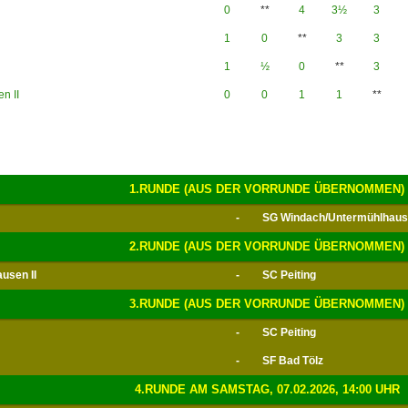
0
**
4
3½
3
1
0
**
3
3
1
½
0
**
3
n II
0
0
1
1
**
1.RUNDE (AUS DER VORRUNDE ÜBERNOMMEN)
-
SG Windach/Untermühlhause
2.RUNDE (AUS DER VORRUNDE ÜBERNOMMEN)
usen II
-
SC Peiting
3.RUNDE (AUS DER VORRUNDE ÜBERNOMMEN)
-
SC Peiting
-
SF Bad Tölz
4.RUNDE AM SAMSTAG, 07.02.2026, 14:00 UHR