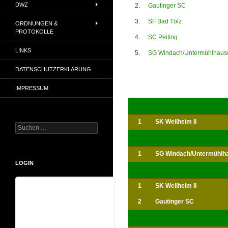
DWZ
2.
Gautinger SC
3.
SF Bad Tölz
ORDNUNGEN &
PROTOKOLLE
4.
SC Peiting
LINKS
5.
SG Windach/Untermühlhause
DATENSCHUTZERKLÄRUNG
IMPRESSUM
1
SK Weilheim II
Suchen
nach:
1
SG Windach/Untermühlha
LOGIN
1
SK Weilheim II
Benutzername
2
Gautinger SC