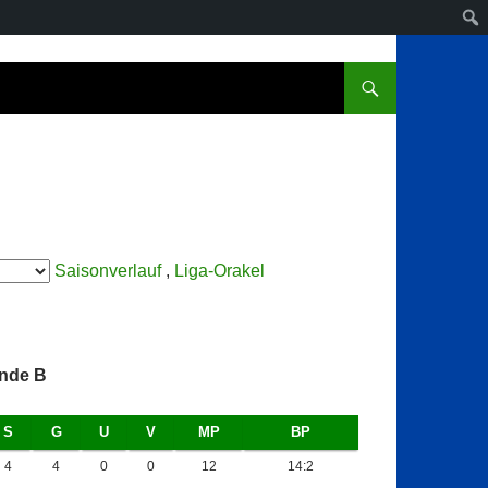
Saisonverlauf
,
Liga-Orakel
nde B
S
G
U
V
MP
BP
4
4
0
0
12
14:2