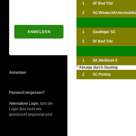
1
SF Bad Tölz
Passwort
2
SG Windach/Untermühlha
1
Gautinger SC
2
SF Bad Tölz
Passwort vergessen?
1
SK Weilheim II
* Absage durch Gauting
Anmelden
2
SC Peiting
Passwort vergessen?
Alternativer Login
, falls die
Login-Box nicht wie
gewünscht angezeigt wird