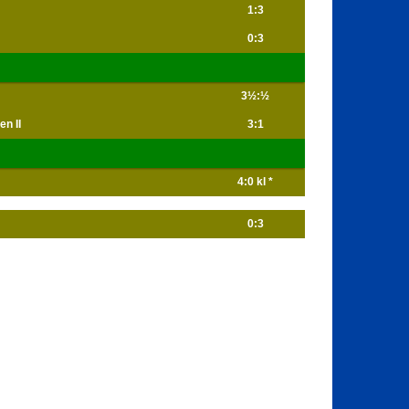
1:3
0:3
3½:½
n II
3:1
4:0 kl *
0:3