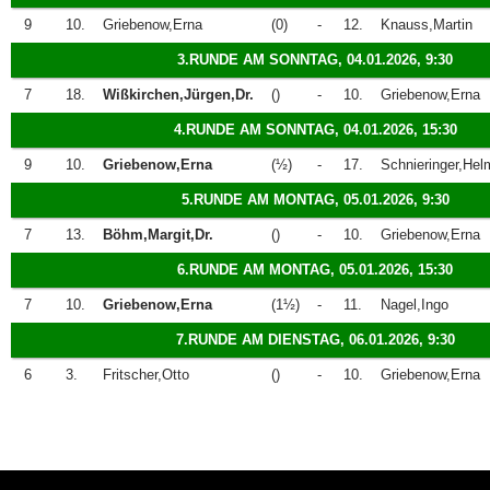
9
10.
Griebenow,Erna
(0)
-
12.
Knauss,Martin
3.RUNDE AM SONNTAG, 04.01.2026, 9:30
7
18.
Wißkirchen,Jürgen,Dr.
()
-
10.
Griebenow,Erna
4.RUNDE AM SONNTAG, 04.01.2026, 15:30
9
10.
Griebenow,Erna
(½)
-
17.
Schnieringer,Hel
5.RUNDE AM MONTAG, 05.01.2026, 9:30
7
13.
Böhm,Margit,Dr.
()
-
10.
Griebenow,Erna
6.RUNDE AM MONTAG, 05.01.2026, 15:30
7
10.
Griebenow,Erna
(1½)
-
11.
Nagel,Ingo
7.RUNDE AM DIENSTAG, 06.01.2026, 9:30
6
3.
Fritscher,Otto
()
-
10.
Griebenow,Erna