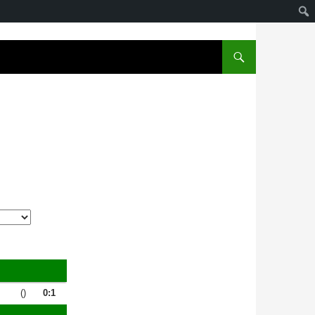
()
0:1