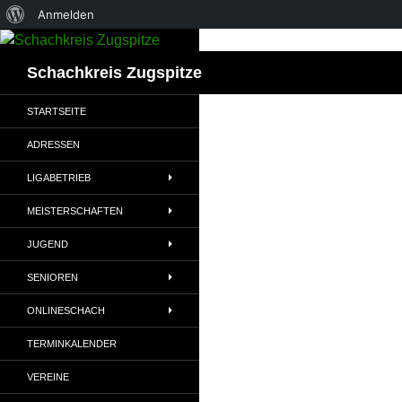
Über
Anmelden
Zum
WordPress
Inhalt
Suchen
Schachkreis Zugspitze
springen
STARTSEITE
ADRESSEN
LIGABETRIEB
MEISTERSCHAFTEN
JUGEND
SENIOREN
ONLINESCHACH
TERMINKALENDER
VEREINE