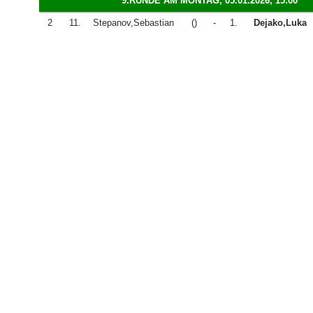
9.RUNDE AM MONTAG, 05.01.2026, 15:00
2
11.
Stepanov,Sebastian
()
-
1.
Dejako,Luka