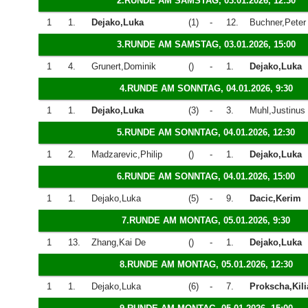
2.RUNDE AM SAMSTAG, 03.01.2026, 12:30
1
1.
Dejako,Luka
(1)
-
12.
Buchner,Peter
3.RUNDE AM SAMSTAG, 03.01.2026, 15:00
1
4.
Grunert,Dominik
()
-
1.
Dejako,Luka
4.RUNDE AM SONNTAG, 04.01.2026, 9:30
1
1.
Dejako,Luka
(3)
-
3.
Muhl,Justinus
5.RUNDE AM SONNTAG, 04.01.2026, 12:30
1
2.
Madzarevic,Philip
()
-
1.
Dejako,Luka
6.RUNDE AM SONNTAG, 04.01.2026, 15:00
1
1.
Dejako,Luka
(5)
-
9.
Dacic,Kerim
7.RUNDE AM MONTAG, 05.01.2026, 9:30
1
13.
Zhang,Kai De
()
-
1.
Dejako,Luka
8.RUNDE AM MONTAG, 05.01.2026, 12:30
1
1.
Dejako,Luka
(6)
-
7.
Prokscha,Kili