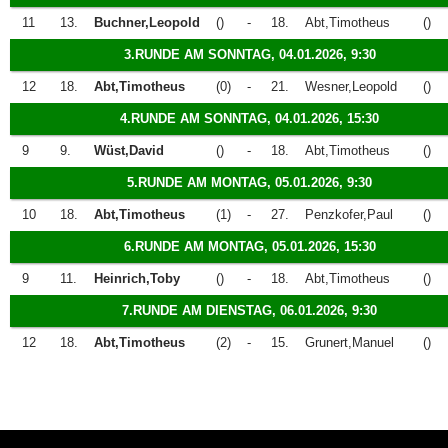
11
13.
Buchner,Leopold
()
-
18.
Abt,Timotheus
()
3.RUNDE AM SONNTAG, 04.01.2026, 9:30
12
18.
Abt,Timotheus
(0)
-
21.
Wesner,Leopold
()
4.RUNDE AM SONNTAG, 04.01.2026, 15:30
9
9.
Wüst,David
()
-
18.
Abt,Timotheus
()
5.RUNDE AM MONTAG, 05.01.2026, 9:30
10
18.
Abt,Timotheus
(1)
-
27.
Penzkofer,Paul
()
6.RUNDE AM MONTAG, 05.01.2026, 15:30
9
11.
Heinrich,Toby
()
-
18.
Abt,Timotheus
()
7.RUNDE AM DIENSTAG, 06.01.2026, 9:30
12
18.
Abt,Timotheus
(2)
-
15.
Grunert,Manuel
()