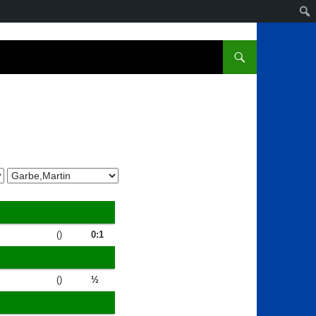
()
0:1
()
½