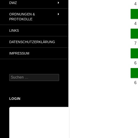
DWZ
4
ORDNUNGEN &
PROTOKOLLE
4
LINKS
DATENSCHUTZERKLÄRUNG
7
IMPRESSUM
6
Suchen
nach:
6
LOGIN
Benutzername