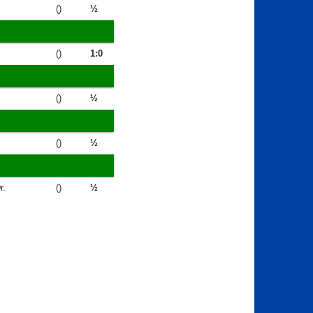
()
½
()
1:0
()
½
()
½
r.
()
½