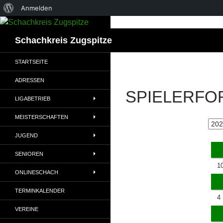
Über
Anmelden
WordPress
Suchen
Schachkreis Zugspitze
STARTSEITE
ADRESSEN
SPIELERFO
LIGABETRIEB
MEISTERSCHAFTEN
JUGEND
SENIOREN
1
ONLINESCHACH
TERMINKALENDER
4
VEREINE