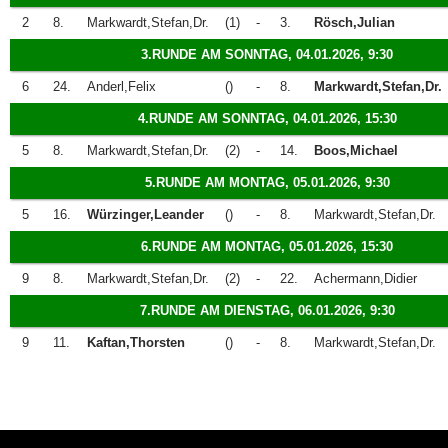
2
8.
Markwardt,Stefan,Dr.
(1)
-
3.
Rösch,Julian
3.RUNDE AM SONNTAG, 04.01.2026, 9:30
6
24.
Anderl,Felix
()
-
8.
Markwardt,Stefan,Dr.
4.RUNDE AM SONNTAG, 04.01.2026, 15:30
5
8.
Markwardt,Stefan,Dr.
(2)
-
14.
Boos,Michael
5.RUNDE AM MONTAG, 05.01.2026, 9:30
5
16.
Würzinger,Leander
()
-
8.
Markwardt,Stefan,Dr.
6.RUNDE AM MONTAG, 05.01.2026, 15:30
9
8.
Markwardt,Stefan,Dr.
(2)
-
22.
Achermann,Didier
7.RUNDE AM DIENSTAG, 06.01.2026, 9:30
9
11.
Kaftan,Thorsten
()
-
8.
Markwardt,Stefan,Dr.