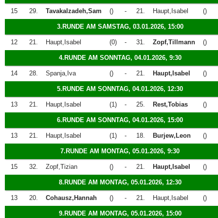
15
29.
Tavakalzadeh,Sam
()
-
21.
Haupt,Isabel
()
3.RUNDE AM SAMSTAG, 03.01.2026, 15:00
12
21.
Haupt,Isabel
(0)
-
31.
Zopf,Tillmann
()
4.RUNDE AM SONNTAG, 04.01.2026, 9:30
14
28.
Spanja,Iva
()
-
21.
Haupt,Isabel
()
5.RUNDE AM SONNTAG, 04.01.2026, 12:30
13
21.
Haupt,Isabel
(1)
-
25.
Rest,Tobias
()
6.RUNDE AM SONNTAG, 04.01.2026, 15:00
13
21.
Haupt,Isabel
(1)
-
18.
Burjew,Leon
()
7.RUNDE AM MONTAG, 05.01.2026, 9:30
15
32.
Zopf,Tizian
()
-
21.
Haupt,Isabel
()
8.RUNDE AM MONTAG, 05.01.2026, 12:30
13
20.
Cohausz,Hannah
()
-
21.
Haupt,Isabel
()
9.RUNDE AM MONTAG, 05.01.2026, 15:00