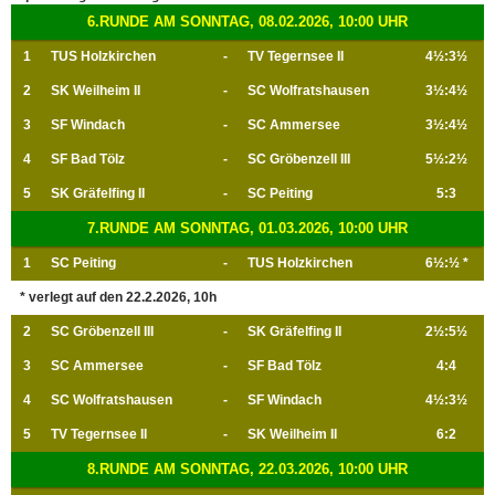
6.RUNDE AM SONNTAG, 08.02.2026, 10:00 UHR
1
TUS Holzkirchen
-
TV Tegernsee II
4½:3½
2
SK Weilheim II
-
SC Wolfratshausen
3½:4½
3
SF Windach
-
SC Ammersee
3½:4½
4
SF Bad Tölz
-
SC Gröbenzell III
5½:2½
5
SK Gräfelfing II
-
SC Peiting
5:3
7.RUNDE AM SONNTAG, 01.03.2026, 10:00 UHR
1
SC Peiting
-
TUS Holzkirchen
6½:½ *
* verlegt auf den 22.2.2026, 10h
2
SC Gröbenzell III
-
SK Gräfelfing II
2½:5½
3
SC Ammersee
-
SF Bad Tölz
4:4
4
SC Wolfratshausen
-
SF Windach
4½:3½
5
TV Tegernsee II
-
SK Weilheim II
6:2
8.RUNDE AM SONNTAG, 22.03.2026, 10:00 UHR