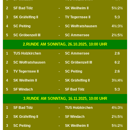
2
SF Bad Tölz
-
SK Weilheim II
5½:2½
3
SK Gräfelfing II
-
TV Tegernsee II
5:3
4
SC Peiting
-
SC Wolfratshausen
4½:3½
5
SC Gröbenzell III
-
SC Ammersee
2½:5½
2.RUNDE AM SONNTAG, 26.10.2025, 10:00 UHR
1
TUS Holzkirchen
-
SC Ammersee
2:6
2
SC Wolfratshausen
-
SC Gröbenzell III
6:2
3
TV Tegernsee II
-
SC Peiting
2:6
4
SK Weilheim II
-
SK Gräfelfing II
3½:4½
5
SF Windach
-
SF Bad Tölz
5:3
3.RUNDE AM SONNTAG, 16.11.2025, 10:00 UHR
1
SF Bad Tölz
-
TUS Holzkirchen
4½:3½
2
SK Gräfelfing II
-
SF Windach
2½:5½
3
SC Peiting
-
SK Weilheim II
5½:2½