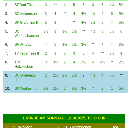
2.
SF Bad Tölz
3
**
4
5
5
3
5
4½
5½
3.
SC Ammersee
3
4
**
4
4½
4½
2
6
5½
4.
SK Gräfelfing II
5
3
4
**
4½
2½
5
4
5½
5.
SC
3½
3
3½
3½
**
4½
8
5½
6
Wolfratshausen
6.
SF Windach
4
5
3½
5½
3½
**
4
4
3½
7.
TV Tegernsee II
2
3
6
3
0
4
**
3½
4
8.
TUS
½
3½
2
4
2½
4
4½
**
2½
Holzkirchen
9.
SC Gröbenzell
2
2½
2½
2½
2
4½
4
5½
**
III
10.
SK Weilheim II
2½
2½
2
3½
3½
7
2
1
5½
1.RUNDE AM SONNTAG, 12.10.2025, 10:00 UHR
1
SF Windach
-
TUS Holzkirchen
4:4