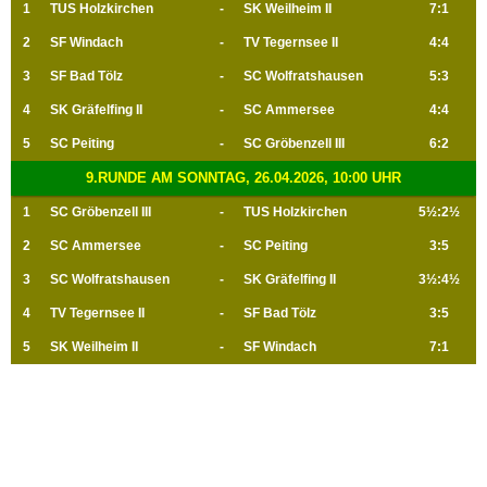
1
TUS Holzkirchen
-
SK Weilheim II
7:1
2
SF Windach
-
TV Tegernsee II
4:4
3
SF Bad Tölz
-
SC Wolfratshausen
5:3
4
SK Gräfelfing II
-
SC Ammersee
4:4
5
SC Peiting
-
SC Gröbenzell III
6:2
9.RUNDE AM SONNTAG, 26.04.2026, 10:00 UHR
1
SC Gröbenzell III
-
TUS Holzkirchen
5½:2½
2
SC Ammersee
-
SC Peiting
3:5
3
SC Wolfratshausen
-
SK Gräfelfing II
3½:4½
4
TV Tegernsee II
-
SF Bad Tölz
3:5
5
SK Weilheim II
-
SF Windach
7:1