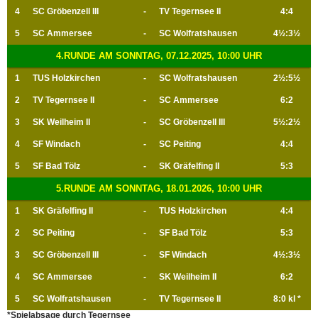
4
SC Gröbenzell III
-
TV Tegernsee II
4:4
5
SC Ammersee
-
SC Wolfratshausen
4½:3½
4.RUNDE AM SONNTAG, 07.12.2025, 10:00 UHR
1
TUS Holzkirchen
-
SC Wolfratshausen
2½:5½
2
TV Tegernsee II
-
SC Ammersee
6:2
3
SK Weilheim II
-
SC Gröbenzell III
5½:2½
4
SF Windach
-
SC Peiting
4:4
5
SF Bad Tölz
-
SK Gräfelfing II
5:3
5.RUNDE AM SONNTAG, 18.01.2026, 10:00 UHR
1
SK Gräfelfing II
-
TUS Holzkirchen
4:4
2
SC Peiting
-
SF Bad Tölz
5:3
3
SC Gröbenzell III
-
SF Windach
4½:3½
4
SC Ammersee
-
SK Weilheim II
6:2
5
SC Wolfratshausen
-
TV Tegernsee II
8:0 kl *
*Spielabsage durch Tegernsee