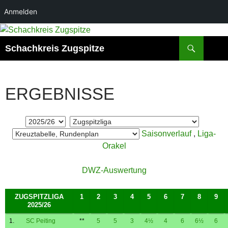
Anmelden
Zum
Inhalt
Suchen
Schachkreis Zugspitze
springen
ERGEBNISSE
Saisonverlauf
,
Liga-
Orakel
DWZ-Auswertung
ZUGSPITZLIGA
1
2
3
4
5
6
7
8
9
2025/26
1.
SC Peiting
**
5
5
3
4½
4
6
6½
6