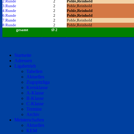
2.Runde
2
Pohle,Reinhold
3.Runde
2
Pohle,Reinhold
4.Runde
2
Pohle,Reinhold
6.Runde
2
Pohle,Reinhold
7.Runde
2
Pohle,Reinhold
8.Runde
2
Pohle,Reinhold
gesamt
Ø 2
Startseite
Adressen
Ligabetrieb
Tabellen
Aktuelles
Zugspitzliga
Kreisklasse
A-Klasse
B-Klasse
C-Klasse
Termine
Archiv
Meisterschaften
Aktuelles
KEM