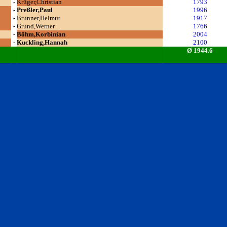
-
Krüger,Christian
1793
-
Preßler,Paul
1996
-
Brunner,Helmut
1917
-
Grund,Werner
1766
-
Böhm,Korbinian
2004
-
Kuckling,Hannah
2100
Ø 1944.6