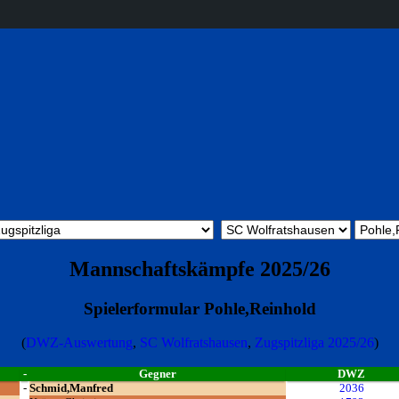
Mannschaftskämpfe 2025/26
Spielerformular Pohle,Reinhold
(
DWZ-Auswertung
,
SC Wolfratshausen
,
Zugspitzliga 2025/26
)
-
Gegner
DWZ
-
Schmid,Manfred
2036