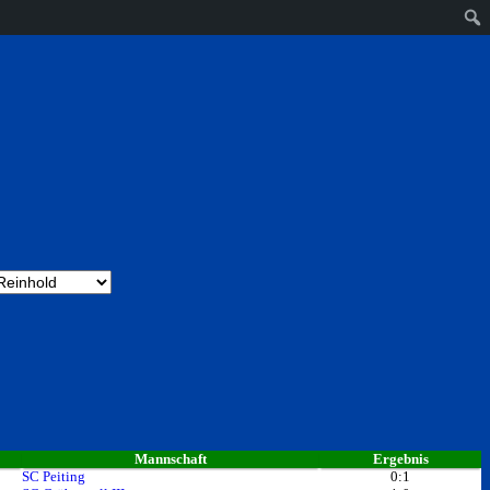
Mannschaft
Ergebnis
SC Peiting
0:1