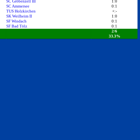
SC Gröbenzell III
1:0
SC Ammersee
0:1
TUS Holzkirchen
+:-
SK Weilheim II
1:0
SF Windach
0:1
SF Bad Tölz
0:1
2/6
33.3%