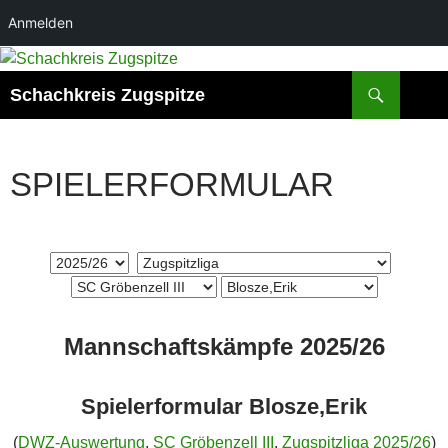
Anmelden
Zum
Inhalt
Suchen
Schachkreis Zugspitze
springen
SPIELERFORMULAR
Mannschaftskämpfe 2025/26
Spielerformular Blosze,Erik
(
DWZ-Auswertung
,
SC Gröbenzell III
,
Zugspitzliga 2025/26
)