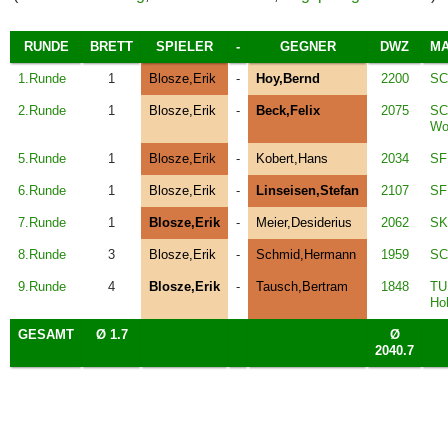
RUNDE
BRETT
SPIELER
-
GEGNER
DWZ
MA
1.Runde
1
Blosze,Erik
-
Hoy,Bernd
2200
SC
2.Runde
1
Blosze,Erik
-
Beck,Felix
2075
SC
Wo
5.Runde
1
Blosze,Erik
-
Kobert,Hans
2034
SF
6.Runde
1
Blosze,Erik
-
Linseisen,Stefan
2107
SF
7.Runde
1
Blosze,Erik
-
Meier,Desiderius
2062
SK 
8.Runde
3
Blosze,Erik
-
Schmid,Hermann
1959
SC
9.Runde
4
Blosze,Erik
-
Tausch,Bertram
1848
TU
Ho
GESAMT
Ø 1.7
Ø
2040.7