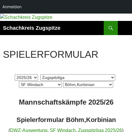
Anmelden
Suchen
Schachkreis Zugspitze
SPIELERFORMULAR
Mannschaftskämpfe 2025/26
Spielerformular Böhm,Korbinian
(
DWZ-Auswertung
,
SF Windach
,
Zugspitzliga 2025/26
)