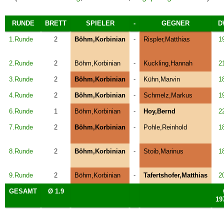
RUNDE
BRETT
SPIELER
-
GEGNER
D
1.Runde
2
Böhm,Korbinian
-
Rispler,Matthias
1
2.Runde
2
Böhm,Korbinian
-
Kuckling,Hannah
2
3.Runde
2
Böhm,Korbinian
-
Kühn,Marvin
1
4.Runde
2
Böhm,Korbinian
-
Schmelz,Markus
1
6.Runde
1
Böhm,Korbinian
-
Hoy,Bernd
2
7.Runde
2
Böhm,Korbinian
-
Pohle,Reinhold
1
8.Runde
2
Böhm,Korbinian
-
Stoib,Marinus
1
9.Runde
2
Böhm,Korbinian
-
Tafertshofer,Matthias
2
GESAMT
Ø 1.9
19