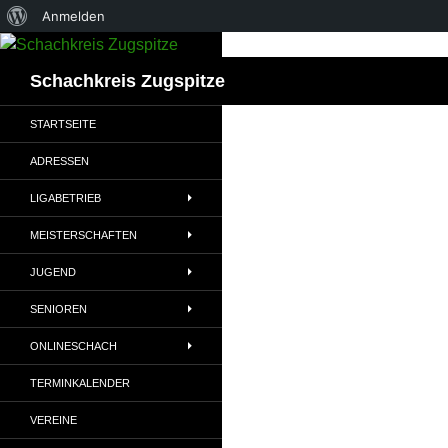
Über
Anmelden
Zum
WordPress
Inhalt
Suchen
Schachkreis Zugspitze
springen
STARTSEITE
ADRESSEN
LIGABETRIEB
MEISTERSCHAFTEN
JUGEND
SENIOREN
ONLINESCHACH
TERMINKALENDER
VEREINE