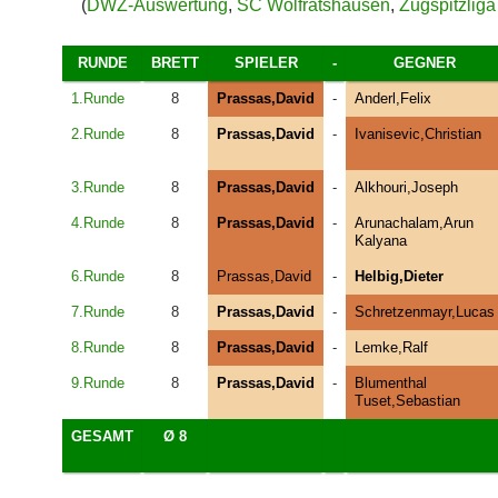
(
DWZ-Auswertung
,
SC Wolfratshausen
,
Zugspitzlig
RUNDE
BRETT
SPIELER
-
GEGNER
1.Runde
8
Prassas,David
-
Anderl,Felix
2.Runde
8
Prassas,David
-
Ivanisevic,Christian
3.Runde
8
Prassas,David
-
Alkhouri,Joseph
4.Runde
8
Prassas,David
-
Arunachalam,Arun
Kalyana
6.Runde
8
Prassas,David
-
Helbig,Dieter
7.Runde
8
Prassas,David
-
Schretzenmayr,Lucas
8.Runde
8
Prassas,David
-
Lemke,Ralf
9.Runde
8
Prassas,David
-
Blumenthal
Tuset,Sebastian
GESAMT
Ø 8