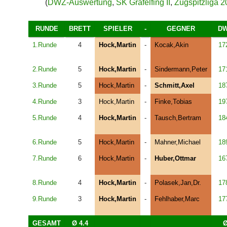
(
DWZ-Auswertung
,
SK Gräfelfing II
,
Zugspitzliga 2
RUNDE
BRETT
SPIELER
-
GEGNER
D
1.Runde
4
Hock,Martin
-
Kocak,Akin
17
2.Runde
5
Hock,Martin
-
Sindermann,Peter
17
3.Runde
5
Hock,Martin
-
Schmitt,Axel
18
4.Runde
3
Hock,Martin
-
Finke,Tobias
19
5.Runde
4
Hock,Martin
-
Tausch,Bertram
18
6.Runde
5
Hock,Martin
-
Mahner,Michael
18
7.Runde
6
Hock,Martin
-
Huber,Ottmar
16
8.Runde
4
Hock,Martin
-
Polasek,Jan,Dr.
17
9.Runde
3
Hock,Martin
-
Fehlhaber,Marc
17
GESAMT
Ø 4.4