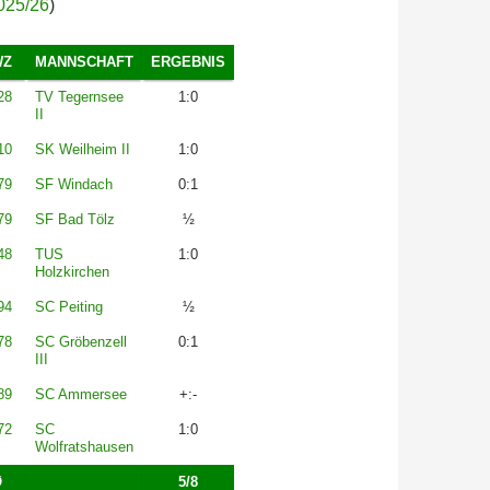
025/26
)
WZ
MANNSCHAFT
ERGEBNIS
28
TV Tegernsee
1:0
II
10
SK Weilheim II
1:0
79
SF Windach
0:1
79
SF Bad Tölz
½
48
TUS
1:0
Holzkirchen
94
SC Peiting
½
78
SC Gröbenzell
0:1
III
89
SC Ammersee
+:-
72
SC
1:0
Wolfratshausen
Ø
5/8