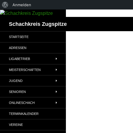
Über
Anmelden
Zum
WordPress
Inhalt
Suchen
Schachkreis Zugspitze
springen
STARTSEITE
ADRESSEN
LIGABETRIEB
MEISTERSCHAFTEN
JUGEND
SENIOREN
ONLINESCHACH
TERMINKALENDER
VEREINE