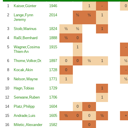
1
Kaiser,Günter
1946
1
-
0
2
Lange,Fynn
2014
½
½
1
Jeremy
3
Stoib,Marinus
1824
½
½
1
4
Raßl,Bernhard
1888
½
0
5
Wagner,Cosima
1915
1
-
Thien-An
6
Thome,Volker,Dr.
1897
0
0
½
1
½
8
Kocak,Akin
1728
0
-
9
Nelson,Wayne
1771
1
½
10
Hagn,Tobias
1729
1
12
Serwane,Ruben
1706
1
14
Platz,Philipp
1604
0
0
15
Andrade,Luis
1605
½
0
0
½
+
16
Miletic,Alexander
1582
0