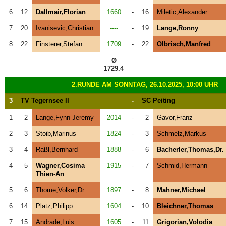
6
12
Dallmair,Florian
1660
-
16
Miletic,Alexander
7
20
Ivanisevic,Christian
----
-
19
Lange,Ronny
8
22
Finsterer,Stefan
1709
-
22
Olbrisch,Manfred
Ø
1729.4
2.RUNDE AM SONNTAG, 26.10.2025, 10:00 UHR
3
TV Tegernsee II
-
SC Peiting
1
2
Lange,Fynn Jeremy
2014
-
2
Gavor,Franz
2
3
Stoib,Marinus
1824
-
3
Schmelz,Markus
3
4
Raßl,Bernhard
1888
-
6
Bacherler,Thomas,Dr.
4
5
Wagner,Cosima
1915
-
7
Schmid,Hermann
Thien-An
5
6
Thome,Volker,Dr.
1897
-
8
Mahner,Michael
6
14
Platz,Philipp
1604
-
10
Bleichner,Thomas
7
15
Andrade,Luis
1605
-
11
Grigorian,Volodia