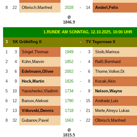
8
22
Olbrisch,Manfred
2028
-
14
Anderl,Felix
Ø
1846.9
1.RUNDE AM SONNTAG, 12.10.2025, 10:00 UHR
3
SK Gräfelfing II
-
TV Tegernsee II
1
3
Sörgel,Thomas
1949
-
3
Stoib,Marinus
2
4
Kühn,Marvin
1852
-
4
Raßl,Bernhard
3
6
Edelmann,Oliver
2002
-
6
Thome,Volker,Dr.
4
9
Hock,Martin
1826
-
8
Kocak,Akin
5
10
Yaroshenko,Vladimir
1734
-
9
Nelson,Wayne
6
12
Barsov,Aleksei
1780
-
15
Andrade,Luis
7
13
Vitkovski,Dennis
1718
-
21
Merle,Atreyu Lukas
8
32
Gubanov,Pavel
1663
-
22
Olbrisch,Manfred
Ø
1815.5