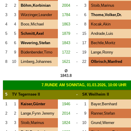
2
2
Böhm,Korbinian
2004
-
3
Stoib,Marinus
3
3
Würzinger,Leander
1784
-
6
Thome,Volker,Dr.
4
4
Boos,Michael
1863
-
8
Kocak,Akin
5
5
Schmitt,Axel
1879
-
15
Andrade,Luis
6
6
Wevering,Stefan
1843
-
17
Bechtle,Moritz
7
9
Büdenbender,Timo
1722
-
19
Lange,Ronny
8
10
Limberg,Johannes
1621
-
22
Olbrisch,Manfred
Ø
1843.8
7.RUNDE AM SONNTAG, 01.03.2026, 10:00 UHR
5
TV Tegernsee II
-
SK Weilheim II
1
1
Kaiser,Günter
1946
-
1
Bayer,Bernhard
2
2
Lange,Fynn Jeremy
2014
-
9
Ranner,Stefan
3
3
Stoib,Marinus
1824
-
10
Grund,Werner