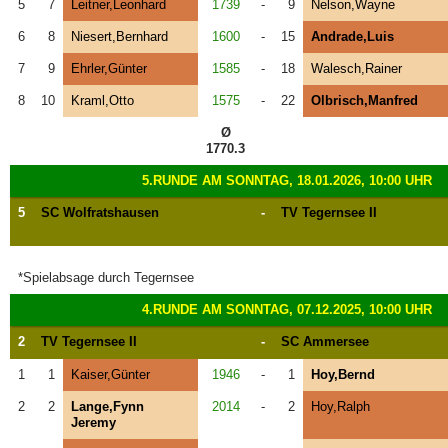
5
7
Leitner,Leonhard
1739
-
9
Nelson,Wayne
6
8
Niesert,Bernhard
1600
-
15
Andrade,Luis
7
9
Ehrler,Günter
1585
-
18
Walesch,Rainer
8
10
Kraml,Otto
1575
-
22
Olbrisch,Manfred
Ø
1770.3
5.RUNDE AM SONNTAG, 18.01.2026, 10:00 UHR
5
SC Wolfratshausen
-
TV Tegernsee II
*Spielabsage durch Tegernsee
4.RUNDE AM SONNTAG, 07.12.2025, 10:00 UHR
2
TV Tegernsee II
-
SC Ammersee
1
1
Kaiser,Günter
1946
-
1
Hoy,Bernd
2
2
Lange,Fynn
2014
-
2
Hoy,Ralph
Jeremy