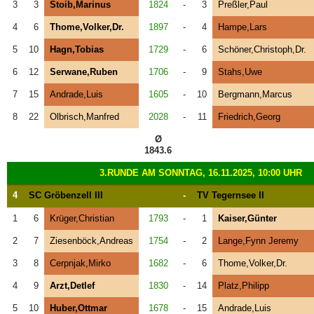
3
3
Stoib,Marinus
1824
-
3
Preßler,Paul
4
6
Thome,Volker,Dr.
1897
-
4
Hampe,Lars
5
10
Hagn,Tobias
1729
-
6
Schöner,Christoph,Dr.
6
12
Serwane,Ruben
1706
-
9
Stahs,Uwe
7
15
Andrade,Luis
1605
-
10
Bergmann,Marcus
8
22
Olbrisch,Manfred
2028
-
11
Friedrich,Georg
Ø
1843.6
3.RUNDE AM SONNTAG, 16.11.2025, 10:00 UHR
4
SC Gröbenzell III
-
TV Tegernsee II
1
6
Krüger,Christian
1793
-
1
Kaiser,Günter
2
7
Ziesenböck,Andreas
1754
-
2
Lange,Fynn Jeremy
3
8
Cerpnjak,Mirko
1682
-
6
Thome,Volker,Dr.
4
9
Arzt,Detlef
1830
-
14
Platz,Philipp
5
10
Huber,Ottmar
1678
-
15
Andrade,Luis