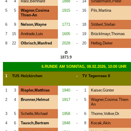
4
4
Raßl,Bernhard
1888
-
14
Sindermann,Peter
5
5
Wagner,Cosima
1915
-
16
Pils,Martina
Thien-An
6
9
Nelson,Wayne
1771
-
18
Stöberl,Stefan
7
15
Andrade,Luis
1605
-
19
Brücklmayr,Thomas
8
22
Olbrisch,Manfred
2028
-
20
Helbig,Dieter
Ø
1873.9
6.RUNDE AM SONNTAG, 08.02.2026, 10:00 UHR
1
TUS Holzkirchen
-
TV Tegernsee II
1
3
Rispler,Matthias
1940
-
1
Kaiser,Günter
2
4
Brunner,Helmut
1917
-
5
Wagner,Cosima Thien-
An
3
5
Schelle,Michael
1958
-
6
Thome,Volker,Dr.
4
6
Tausch,Bertram
1848
-
8
Kocak,Akin