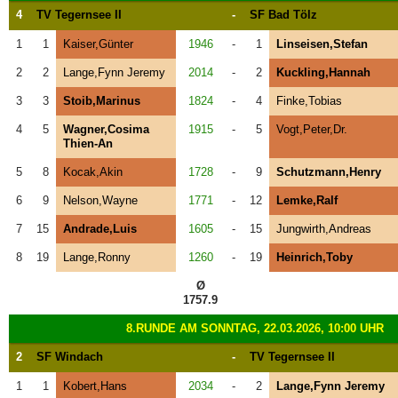
4
TV Tegernsee II
-
SF Bad Tölz
1
1
Kaiser,Günter
1946
-
1
Linseisen,Stefan
2
2
Lange,Fynn Jeremy
2014
-
2
Kuckling,Hannah
3
3
Stoib,Marinus
1824
-
4
Finke,Tobias
4
5
Wagner,Cosima
1915
-
5
Vogt,Peter,Dr.
Thien-An
5
8
Kocak,Akin
1728
-
9
Schutzmann,Henry
6
9
Nelson,Wayne
1771
-
12
Lemke,Ralf
7
15
Andrade,Luis
1605
-
15
Jungwirth,Andreas
8
19
Lange,Ronny
1260
-
19
Heinrich,Toby
Ø
1757.9
8.RUNDE AM SONNTAG, 22.03.2026, 10:00 UHR
2
SF Windach
-
TV Tegernsee II
1
1
Kobert,Hans
2034
-
2
Lange,Fynn Jeremy