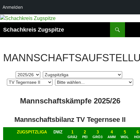
Anmelden
Zum
Inhalt
Suchen
Schachkreis Zugspitze
springen
MANNSCHAFTSAUFSTELL
Mannschaftskämpfe 2025/26
Mannschaftsbilanz TV Tegernsee II
ZUGSPITZLIGA
DWZ
1
2
3
4
5
6
GRÄ2
PEI
GRÖ3
AMM
WOL
HO