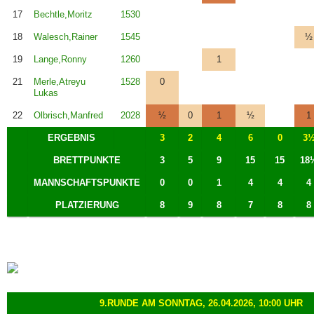
17
Bechtle,Moritz
1530
18
Walesch,Rainer
1545
½
19
Lange,Ronny
1260
1
21
Merle,Atreyu
1528
0
Lukas
22
Olbrisch,Manfred
2028
½
0
1
½
1
ERGEBNIS
3
2
4
6
0
3
BRETTPUNKTE
3
5
9
15
15
18
MANNSCHAFTSPUNKTE
0
0
1
4
4
4
PLATZIERUNG
8
9
8
7
8
8
9.RUNDE AM SONNTAG, 26.04.2026, 10:00 UHR