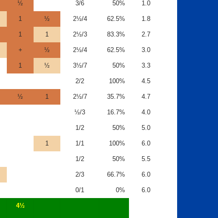
½
3/6
50%
1.0
1
½
2½/4
62.5%
1.8
1
1
2½/3
83.3%
2.7
+
½
2½/4
62.5%
3.0
1
½
3½/7
50%
3.3
2/2
100%
4.5
½
1
2½/7
35.7%
4.7
½/3
16.7%
4.0
1/2
50%
5.0
1
1/1
100%
6.0
1/2
50%
5.5
2/3
66.7%
6.0
0/1
0%
6.0
4½