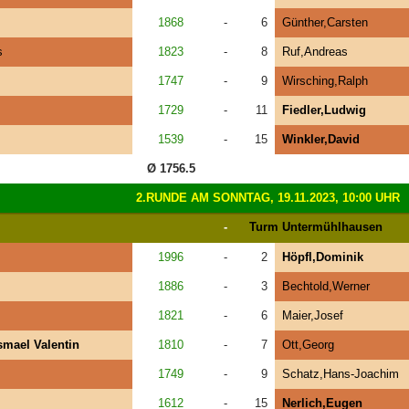
1868
-
6
Günther,Carsten
s
1823
-
8
Ruf,Andreas
1747
-
9
Wirsching,Ralph
1729
-
11
Fiedler,Ludwig
1539
-
15
Winkler,David
Ø 1756.5
2.RUNDE AM SONNTAG, 19.11.2023, 10:00 UHR
-
Turm Untermühlhausen
1996
-
2
Höpfl,Dominik
1886
-
3
Bechtold,Werner
1821
-
6
Maier,Josef
smael Valentin
1810
-
7
Ott,Georg
1749
-
9
Schatz,Hans-Joachim
1612
-
15
Nerlich,Eugen