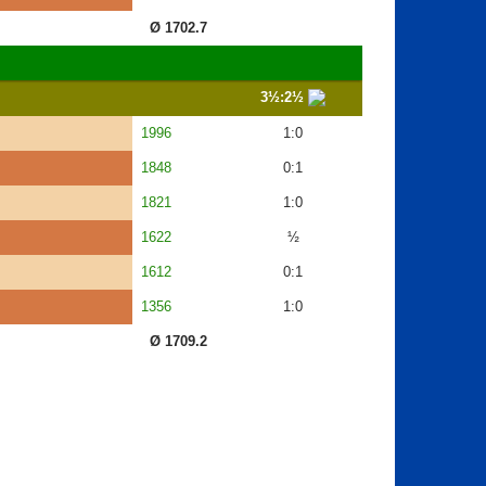
Ø 1702.7
3½:2½
1996
1:0
1848
0:1
1821
1:0
1622
½
1612
0:1
1356
1:0
Ø 1709.2