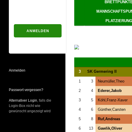
BRETTPUNKT
Passwort
MANNSCHAFTSPU
PLATZIERUN
Passwort vergessen?
Anmelden
3
SK Germering II
1
3
Neumüller,Theo
Passwort vergessen?
2
4
Ederer,Jakob
3
5
Köhl,Franz-Xaver
Alternativer Login
, falls die
Login-Box nicht wie
4
6
Günther,Carsten
gewünscht angezeigt wird
5
8
Ruf,Andreas
6
13
Gawlik,Oliver