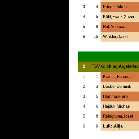
3
4
Ederer,Jakob
4
5
Köhl,Franz-Xaver
5
8
Ruf,Andreas
6
15
Winkler,David
2
TSV Gilching-Argelsried
1
1
Krantic,Fahrudin
2
3
Becker,Dominik
3
5
Homma,Frank
4
6
Hajduk,Michael
5
8
Reingruber,Josef
6
9
Lulic,Alija