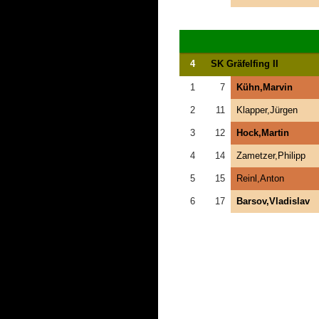
4
SK Gräfelfing II
1
7
Kühn,Marvin
2
11
Klapper,Jürgen
3
12
Hock,Martin
4
14
Zametzer,Philipp
5
15
Reinl,Anton
6
17
Barsov,Vladislav