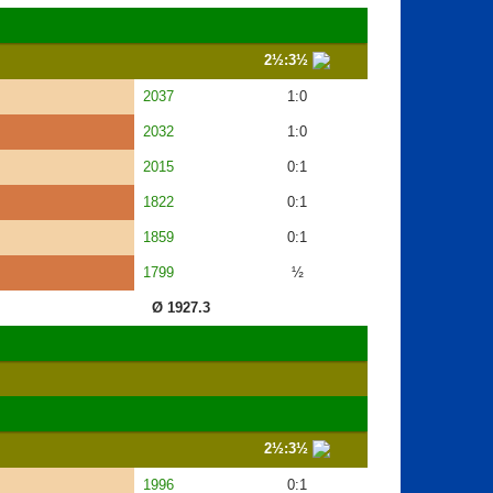
2½:3½
2037
1:0
2032
1:0
2015
0:1
1822
0:1
1859
0:1
1799
½
Ø 1927.3
2½:3½
1996
0:1