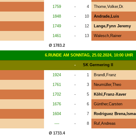
1759
-
4
Thome,Volker,Dr.
1848
-
10
Andrade,Luis
1749
-
12
Lange,Fynn Jeremy
1461
-
13
Walesch,Rainer
Ø 1783.2
6.RUNDE AM SONNTAG, 25.02.2024, 10:00 UHR
-
SK Germering II
1924
-
1
Brandl,Franz
1761
-
3
Neumüller,Theo
1702
-
5
Köhl,Franz-Xaver
1676
-
6
Günther,Carsten
1604
-
7
Rodriguez Brena,Ismae
----
-
8
Ruf,Andreas
Ø 1733.4