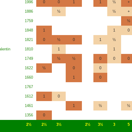
1996
0
0
1
1
½
+
1886
½
½
+
1759
½
1848
1
1
0
1821
0
½
0
1
½
lentin
1810
1
1
1749
½
½
0
0
0
1622
½
0
0
1660
1
0
1767
1612
1
0
1461
1
½
½
1356
0
2½
2½
3½
2½
3½
3
5