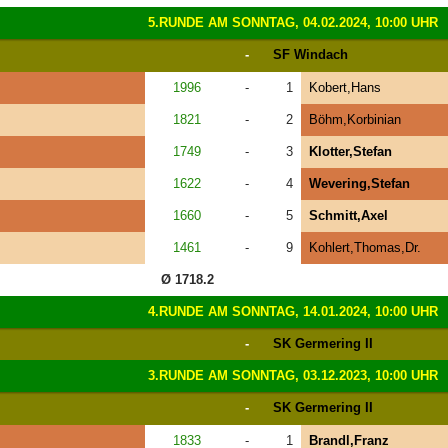
5.RUNDE AM SONNTAG, 04.02.2024, 10:00 UHR
-
SF Windach
1996
-
1
Kobert,Hans
1821
-
2
Böhm,Korbinian
1749
-
3
Klotter,Stefan
1622
-
4
Wevering,Stefan
1660
-
5
Schmitt,Axel
1461
-
9
Kohlert,Thomas,Dr.
Ø 1718.2
4.RUNDE AM SONNTAG, 14.01.2024, 10:00 UHR
-
SK Germering II
3.RUNDE AM SONNTAG, 03.12.2023, 10:00 UHR
-
SK Germering II
1833
-
1
Brandl,Franz