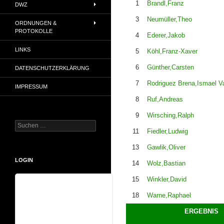
1
Brandl,Franz
DWZ
3
Neumüller,Theo
ORDNUNGEN &
PROTOKOLLE
4
Ederer,Jakob
LINKS
5
Köhl,Franz-Xaver
6
Günther,Carsten
DATENSCHUTZERKLÄRUNG
7
Rodriguez Brena,Ismael Va
IMPRESSUM
8
Ruf,Andreas
9
Wirsching,Ralph
Suchen
11
Fiedler,Ludwig
nach:
13
Gawlik,Oliver
LOGIN
14
Wolz,Bastian
15
Winkler,David
Benutzername
18
Warne,Raphael
ERGEBNIS