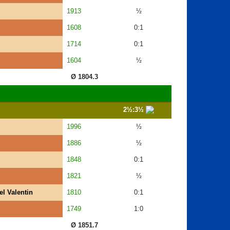
1913
½
1608
0:1
1714
0:1
1604
½
Ø 1804.3
2½:3½
1996
½
1886
½
1848
0:1
1821
½
l Valentin
1810
0:1
1749
1:0
Ø 1851.7