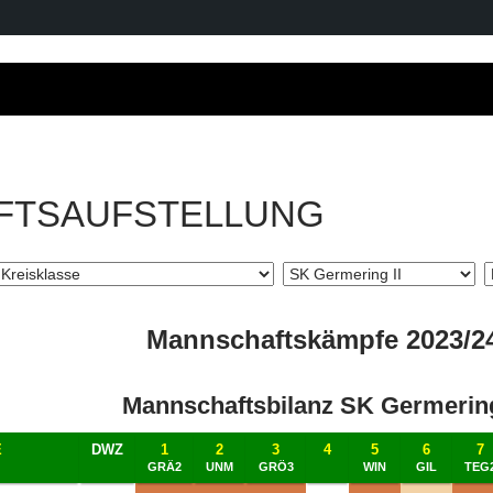
FTSAUFSTELLUNG
Mannschaftskämpfe 2023/2
Mannschaftsbilanz SK Germering
E
DWZ
1
2
3
4
5
6
7
GRÄ2
UNM
GRÖ3
WIN
GIL
TEG