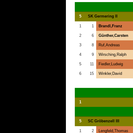
5
SK Germering II
1
1
Brandl,Franz
2
6
Günther,Carsten
3
8
Ruf,Andreas
4
9
Wirsching,Ralph
5
11
Fiedler,Ludwig
6
15
Winkler,David
1
5
SC Gröbenzell III
1
2
Lengfeld,Thomas