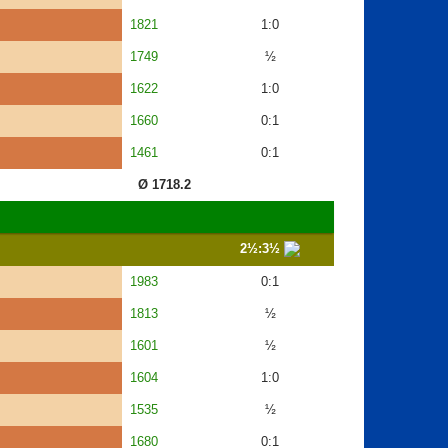
1821
1:0
1749
½
1622
1:0
1660
0:1
1461
0:1
Ø 1718.2
2½:3½
1983
0:1
1813
½
1601
½
1604
1:0
1535
½
1680
0:1