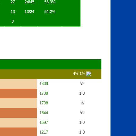
½
27
24/45
53.3%
13
13/24
54.2%
3
4½:1½
1809
½
1738
1:0
1708
½
1644
½
1597
1:0
1217
1:0