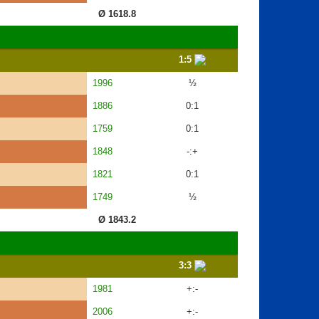
Ø 1618.8
1:5
1996
½
1886
0:1
1759
0:1
1848
-:+
1821
0:1
1749
½
Ø 1843.2
3:3
1981
+:-
2006
+:-