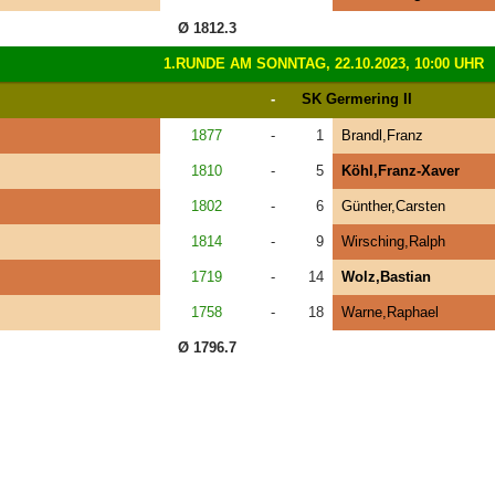
Ø 1812.3
1.RUNDE AM SONNTAG, 22.10.2023, 10:00 UHR
-
SK Germering II
1877
-
1
Brandl,Franz
1810
-
5
Köhl,Franz-Xaver
1802
-
6
Günther,Carsten
1814
-
9
Wirsching,Ralph
1719
-
14
Wolz,Bastian
1758
-
18
Warne,Raphael
Ø 1796.7