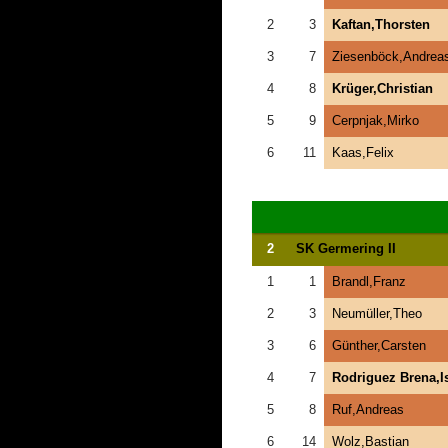
2
3
Kaftan,Thorsten
3
7
Ziesenböck,Andrea
4
8
Krüger,Christian
5
9
Cerpnjak,Mirko
6
11
Kaas,Felix
2
SK Germering II
1
1
Brandl,Franz
2
3
Neumüller,Theo
3
6
Günther,Carsten
4
7
Rodriguez Brena,I
5
8
Ruf,Andreas
6
14
Wolz,Bastian