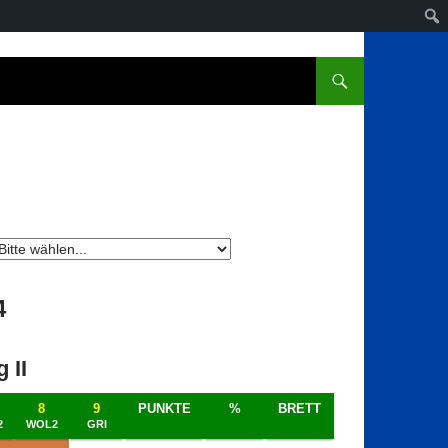
4
 II
8
9
PUNKTE
%
BRETT
2
WOL2
GRI