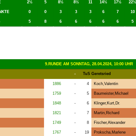
E
2½
5
8½
8½
11
14½
17½
22
NKTE
0
0
3
3
3
6
7
10
G
5
8
6
6
6
6
6
5
9.RUNDE AM SONNTAG, 28.04.2024, 10:00 UHR
-
TuS Geretsried
1886
-
4
Koch,Valentin
1759
-
5
Baumeister,Michael
1848
-
6
Klinger,Kurt,Dr.
1821
-
7
Martin,Richard
1749
-
8
Fischer,Alexander
1767
-
19
Prokscha,Marlene