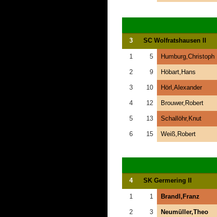
3
SC Wolfratshausen II
1
5
Humburg,Christoph
2
9
Höbart,Hans
3
10
Hörl,Alexander
4
12
Brouwer,Robert
5
13
Schallöhr,Knut
6
15
Weiß,Robert
4
SK Germering II
1
1
Brandl,Franz
2
3
Neumüller,Theo