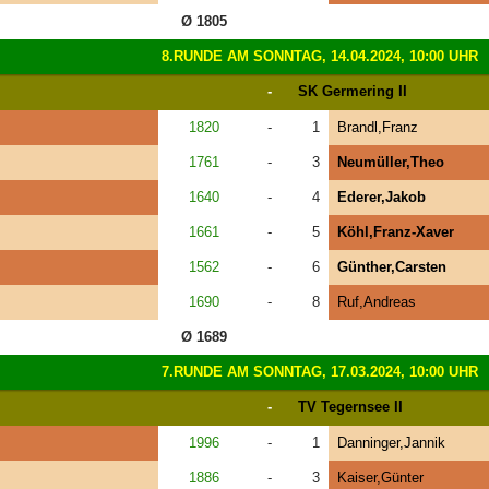
Ø 1805
8.RUNDE AM SONNTAG, 14.04.2024, 10:00 UHR
-
SK Germering II
1820
-
1
Brandl,Franz
1761
-
3
Neumüller,Theo
1640
-
4
Ederer,Jakob
1661
-
5
Köhl,Franz-Xaver
1562
-
6
Günther,Carsten
1690
-
8
Ruf,Andreas
Ø 1689
7.RUNDE AM SONNTAG, 17.03.2024, 10:00 UHR
-
TV Tegernsee II
1996
-
1
Danninger,Jannik
1886
-
3
Kaiser,Günter