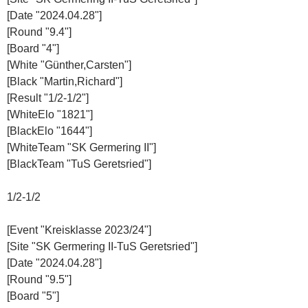
[Date "2024.04.28"]
[Round "9.4"]
[Board "4"]
[White "Günther,Carsten"]
[Black "Martin,Richard"]
[Result "1/2-1/2"]
[WhiteElo "1821"]
[BlackElo "1644"]
[WhiteTeam "SK Germering II"]
[BlackTeam "TuS Geretsried"]
1/2-1/2
[Event "Kreisklasse 2023/24"]
[Site "SK Germering II-TuS Geretsried"]
[Date "2024.04.28"]
[Round "9.5"]
[Board "5"]