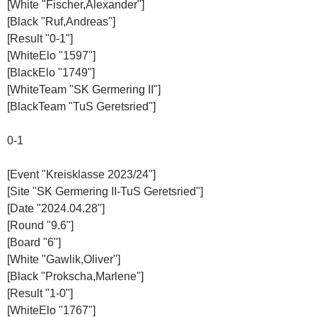
[White "Fischer,Alexander"]
[Black "Ruf,Andreas"]
[Result "0-1"]
[WhiteElo "1597"]
[BlackElo "1749"]
[WhiteTeam "SK Germering II"]
[BlackTeam "TuS Geretsried"]
0-1
[Event "Kreisklasse 2023/24"]
[Site "SK Germering II-TuS Geretsried"]
[Date "2024.04.28"]
[Round "9.6"]
[Board "6"]
[White "Gawlik,Oliver"]
[Black "Prokscha,Marlene"]
[Result "1-0"]
[WhiteElo "1767"]