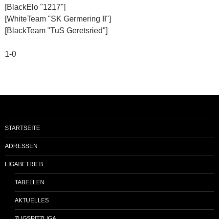
[BlackElo "1217"]
[WhiteTeam "SK Germering II"]
[BlackTeam "TuS Geretsried"]
1-0
STARTSEITE
ADRESSEN
LIGABETRIEB
TABELLEN
AKTUELLES
ZUGSPITZLIGA