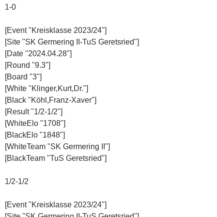
1-0
[Event "Kreisklasse 2023/24"]
[Site "SK Germering II-TuS Geretsried"]
[Date "2024.04.28"]
[Round "9.3"]
[Board "3"]
[White "Klinger,Kurt,Dr."]
[Black "Köhl,Franz-Xaver"]
[Result "1/2-1/2"]
[WhiteElo "1708"]
[BlackElo "1848"]
[WhiteTeam "SK Germering II"]
[BlackTeam "TuS Geretsried"]
1/2-1/2
[Event "Kreisklasse 2023/24"]
[Site "SK Germering II-TuS Geretsried"]