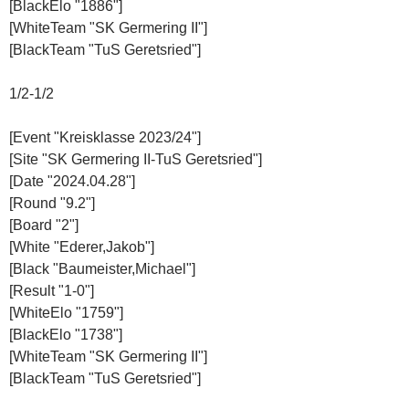
[BlackElo "1886"]
[WhiteTeam "SK Germering II"]
[BlackTeam "TuS Geretsried"]
1/2-1/2
[Event "Kreisklasse 2023/24"]
[Site "SK Germering II-TuS Geretsried"]
[Date "2024.04.28"]
[Round "9.2"]
[Board "2"]
[White "Ederer,Jakob"]
[Black "Baumeister,Michael"]
[Result "1-0"]
[WhiteElo "1759"]
[BlackElo "1738"]
[WhiteTeam "SK Germering II"]
[BlackTeam "TuS Geretsried"]