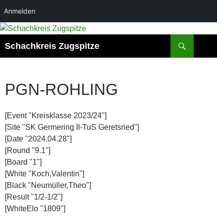
Anmelden
Zum
Inhalt
Suchen
Schachkreis Zugspitze
springen
PGN-ROHLING
[Event "Kreisklasse 2023/24"]
[Site "SK Germering II-TuS Geretsried"]
[Date "2024.04.28"]
[Round "9.1"]
[Board "1"]
[White "Koch,Valentin"]
[Black "Neumüller,Theo"]
[Result "1/2-1/2"]
[WhiteElo "1809"]