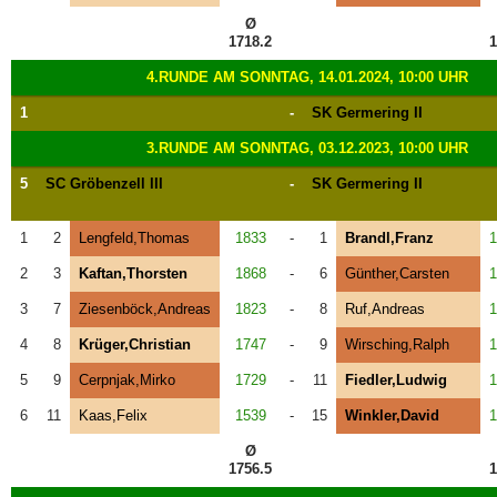
Ø
1718.2
1
4.RUNDE AM SONNTAG, 14.01.2024, 10:00 UHR
1
-
SK Germering II
3.RUNDE AM SONNTAG, 03.12.2023, 10:00 UHR
5
SC Gröbenzell III
-
SK Germering II
1
2
Lengfeld,Thomas
1833
-
1
Brandl,Franz
1
2
3
Kaftan,Thorsten
1868
-
6
Günther,Carsten
1
3
7
Ziesenböck,Andreas
1823
-
8
Ruf,Andreas
1
4
8
Krüger,Christian
1747
-
9
Wirsching,Ralph
1
5
9
Cerpnjak,Mirko
1729
-
11
Fiedler,Ludwig
1
6
11
Kaas,Felix
1539
-
15
Winkler,David
1
Ø
1756.5
1