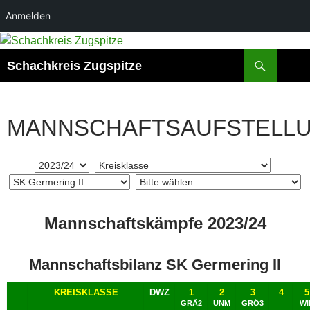
Anmelden
Zum
Inhalt
Suchen
Schachkreis Zugspitze
springen
MANNSCHAFTSAUFSTELL
Mannschaftskämpfe 2023/24
Mannschaftsbilanz SK Germering II
KREISKLASSE
DWZ
1
2
3
4
5
GRÄ2
UNM
GRÖ3
WI