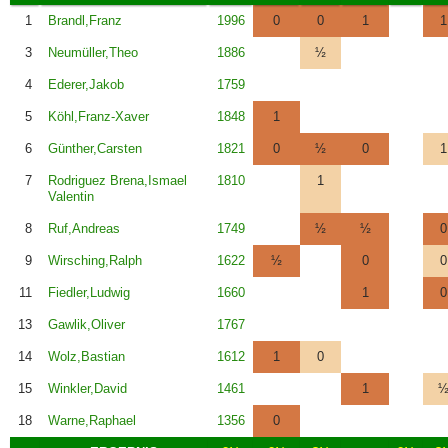
1
Brandl,Franz
1996
0
0
1
1
3
Neumüller,Theo
1886
½
4
Ederer,Jakob
1759
5
Köhl,Franz-Xaver
1848
1
6
Günther,Carsten
1821
0
½
0
1
7
Rodriguez Brena,Ismael
1810
1
Valentin
8
Ruf,Andreas
1749
½
½
0
9
Wirsching,Ralph
1622
½
0
0
11
Fiedler,Ludwig
1660
1
0
13
Gawlik,Oliver
1767
14
Wolz,Bastian
1612
1
0
15
Winkler,David
1461
1
18
Warne,Raphael
1356
0