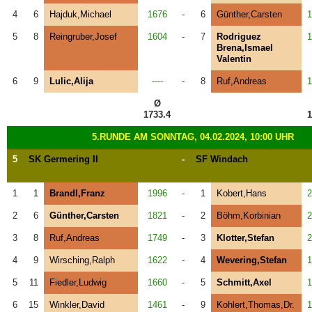
4
6
Hajduk,Michael
1676
-
6
Günther,Carsten
1
5
8
Reingruber,Josef
1604
-
7
Rodriguez
1
Brena,Ismael
Valentin
6
9
Lulic,Alija
----
-
8
Ruf,Andreas
1
Ø
1733.4
1
5.RUNDE AM SONNTAG, 04.02.2024, 10:00 UHR
5
SK Germering II
-
SF Windach
1
1
Brandl,Franz
1996
-
1
Kobert,Hans
2
2
6
Günther,Carsten
1821
-
2
Böhm,Korbinian
2
3
8
Ruf,Andreas
1749
-
3
Klotter,Stefan
2
4
9
Wirsching,Ralph
1622
-
4
Wevering,Stefan
1
5
11
Fiedler,Ludwig
1660
-
5
Schmitt,Axel
1
6
15
Winkler,David
1461
-
9
Kohlert,Thomas,Dr.
1