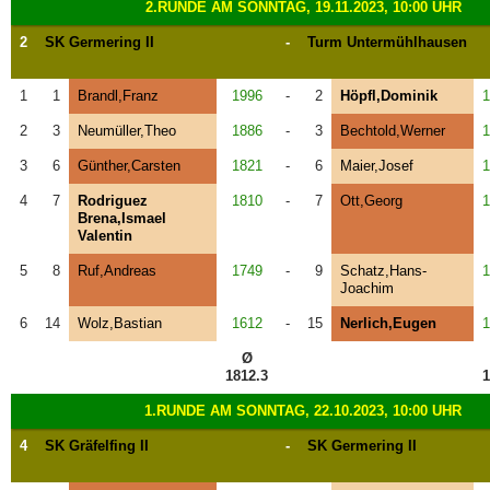
2.RUNDE AM SONNTAG, 19.11.2023, 10:00 UHR
2
SK Germering II
-
Turm Untermühlhausen
1
1
Brandl,Franz
1996
-
2
Höpfl,Dominik
1
2
3
Neumüller,Theo
1886
-
3
Bechtold,Werner
1
3
6
Günther,Carsten
1821
-
6
Maier,Josef
1
4
7
Rodriguez
1810
-
7
Ott,Georg
1
Brena,Ismael
Valentin
5
8
Ruf,Andreas
1749
-
9
Schatz,Hans-
1
Joachim
6
14
Wolz,Bastian
1612
-
15
Nerlich,Eugen
1
Ø
1812.3
1
1.RUNDE AM SONNTAG, 22.10.2023, 10:00 UHR
4
SK Gräfelfing II
-
SK Germering II