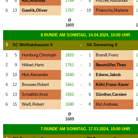
5
8
Ruf,Andreas
1749
-
8
Fischer,Alexander
1
6
13
Gawlik,Oliver
1767
-
19
Prokscha,Marlene
1
Ø
1805
1
8.RUNDE AM SONNTAG, 14.04.2024, 10:00 UHR
3
SC Wolfratshausen II
-
SK Germering II
1
5
Humburg,Christoph
1820
-
1
Brandl,Franz
1
2
9
Höbart,Hans
1761
-
3
Neumüller,Theo
1
3
10
Hörl,Alexander
1640
-
4
Ederer,Jakob
1
4
12
Brouwer,Robert
1661
-
5
Köhl,Franz-Xaver
1
5
13
Schallöhr,Knut
1562
-
6
Günther,Carsten
1
6
15
Weiß,Robert
1690
-
8
Ruf,Andreas
1
Ø
1689
1
7.RUNDE AM SONNTAG, 17.03.2024, 10:00 UHR