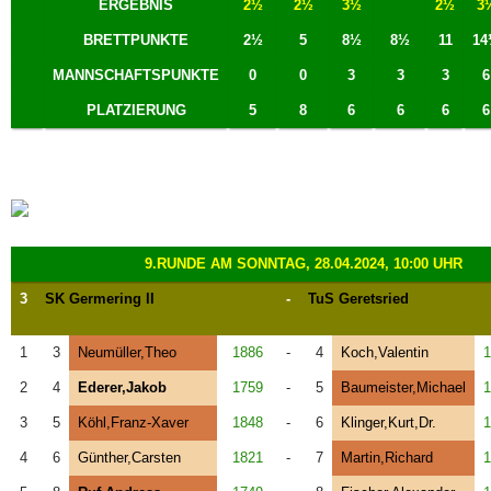
ERGEBNIS
2½
2½
3½
2½
3
BRETTPUNKTE
2½
5
8½
8½
11
14
MANNSCHAFTSPUNKTE
0
0
3
3
3
6
PLATZIERUNG
5
8
6
6
6
6
9.RUNDE AM SONNTAG, 28.04.2024, 10:00 UHR
3
SK Germering II
-
TuS Geretsried
1
3
Neumüller,Theo
1886
-
4
Koch,Valentin
1
2
4
Ederer,Jakob
1759
-
5
Baumeister,Michael
1
3
5
Köhl,Franz-Xaver
1848
-
6
Klinger,Kurt,Dr.
1
4
6
Günther,Carsten
1821
-
7
Martin,Richard
1