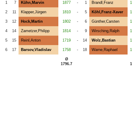
1
7
Kühn,Marvin
1877
-
1
Brandl,Franz
1
2
11
Klapper,Jürgen
1810
-
5
Köhl,Franz-Xaver
1
3
12
Hock,Martin
1802
-
6
Günther,Carsten
1
4
14
Zametzer,Philipp
1814
-
9
Wirsching,Ralph
1
5
15
Reinl,Anton
1719
-
14
Wolz,Bastian
1
6
17
Barsov,Vladislav
1758
-
18
Warne,Raphael
1
Ø
1796.7
1