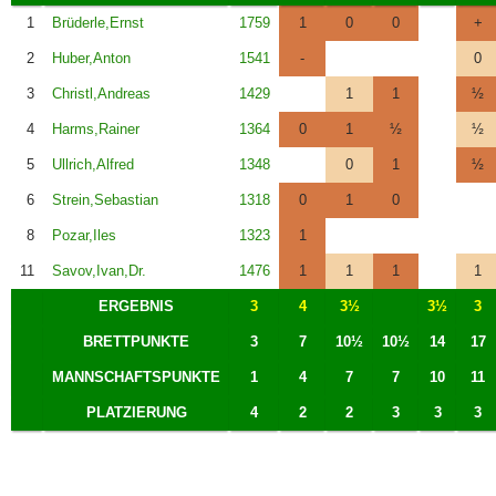
1
Brüderle,Ernst
1759
1
0
0
+
2
Huber,Anton
1541
-
0
3
Christl,Andreas
1429
1
1
½
4
Harms,Rainer
1364
0
1
½
½
5
Ullrich,Alfred
1348
0
1
½
6
Strein,Sebastian
1318
0
1
0
8
Pozar,Iles
1323
1
11
Savov,Ivan,Dr.
1476
1
1
1
1
ERGEBNIS
3
4
3½
3½
3
BRETTPUNKTE
3
7
10½
10½
14
17
MANNSCHAFTSPUNKTE
1
4
7
7
10
11
PLATZIERUNG
4
2
2
3
3
3