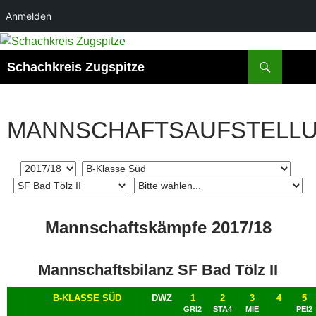
Anmelden
Zum
Inhalt
Suchen
Schachkreis Zugspitze
springen
MANNSCHAFTSAUFSTELL
Mannschaftskämpfe 2017/18
Mannschaftsbilanz SF Bad Tölz II
B-KLASSE SÜD
DWZ
1
2
3
4
5
GRI2
STA4
MIE
PEI2