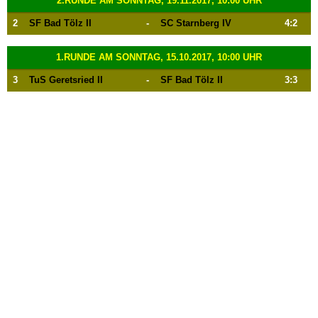
2.RUNDE AM SONNTAG, 19.11.2017, 10:00 UHR
2
SF Bad Tölz II
-
SC Starnberg IV
4:2
1.RUNDE AM SONNTAG, 15.10.2017, 10:00 UHR
3
TuS Geretsried II
-
SF Bad Tölz II
3:3