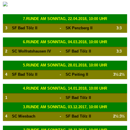
7.RUNDE AM SONNTAG, 22.04.2018, 10:00 UHR
3
SF Bad Tölz II
-
SK Penzberg II
3:3
6.RUNDE AM SONNTAG, 04.03.2018, 10:00 UHR
2
SC Wolfratshausen IV
-
SF Bad Tölz II
3:3
5.RUNDE AM SONNTAG, 28.01.2018, 10:00 UHR
4
SF Bad Tölz II
-
SC Peiting II
3½:2½
4.RUNDE AM SONNTAG, 14.01.2018, 10:00 UHR
1
-
SF Bad Tölz II
3.RUNDE AM SONNTAG, 03.12.2017, 10:00 UHR
4
SC Miesbach
-
SF Bad Tölz II
2½:3½