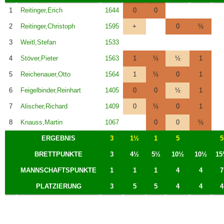
1
Reitinger,Erich
1644
0
0
2
Reitinger,Christoph
1595
+
0
½
3
Weitl,Stefan
1533
4
Stöver,Pieter
1563
1
½
½
1
5
Reichenauer,Otto
1564
1
½
0
1
6
Feigelbinder,Reinhart
1405
0
0
½
1
7
Alischer,Richard
1409
0
½
0
1
8
Knauss,Martin
1067
0
0
½
ERGEBNIS
3
1½
1
5
5
BRETTPUNKTE
3
4½
5½
10½
10½
15
MANNSCHAFTSPUNKTE
1
1
1
4
4
7
PLATZIERUNG
3
5
5
4
4
4