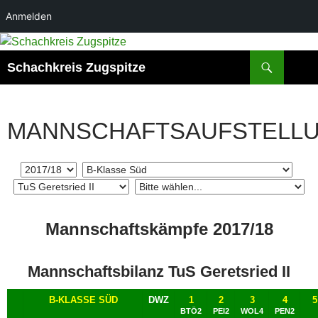
Anmelden
Zum
Inhalt
Suchen
Schachkreis Zugspitze
springen
MANNSCHAFTSAUFSTELL
Mannschaftskämpfe 2017/18
Mannschaftsbilanz TuS Geretsried II
B-KLASSE SÜD
DWZ
1
2
3
4
5
BTÖ2
PEI2
WOL4
PEN2