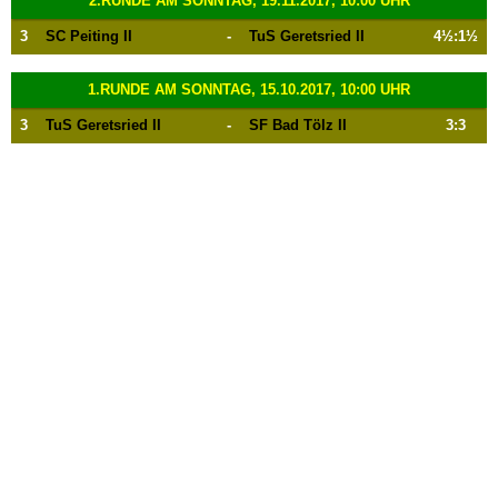
2.RUNDE AM SONNTAG, 19.11.2017, 10:00 UHR
3
SC Peiting II
-
TuS Geretsried II
4½:1½
1.RUNDE AM SONNTAG, 15.10.2017, 10:00 UHR
3
TuS Geretsried II
-
SF Bad Tölz II
3:3