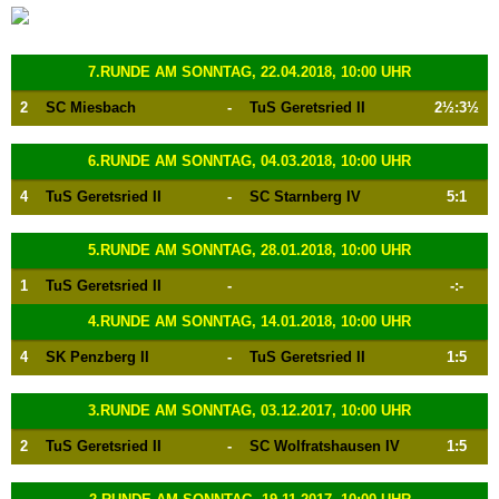
7.RUNDE AM SONNTAG, 22.04.2018, 10:00 UHR
2
SC Miesbach
-
TuS Geretsried II
2½:3½
6.RUNDE AM SONNTAG, 04.03.2018, 10:00 UHR
4
TuS Geretsried II
-
SC Starnberg IV
5:1
5.RUNDE AM SONNTAG, 28.01.2018, 10:00 UHR
1
TuS Geretsried II
-
-:-
4.RUNDE AM SONNTAG, 14.01.2018, 10:00 UHR
4
SK Penzberg II
-
TuS Geretsried II
1:5
3.RUNDE AM SONNTAG, 03.12.2017, 10:00 UHR
2
TuS Geretsried II
-
SC Wolfratshausen IV
1:5