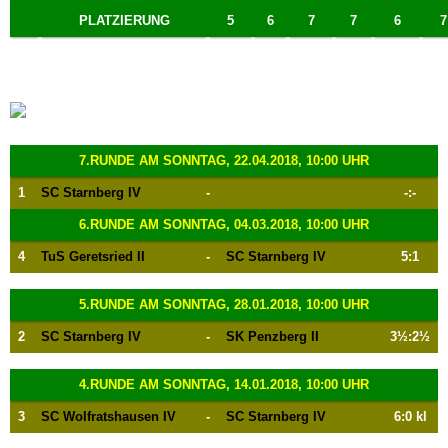
PLATZIERUNG
5
6
7
7
6
7
7.RUNDE AM SONNTAG, 22.04.2018, 10:00 UHR
1
SC Starnberg IV
-
-:-
6.RUNDE AM SONNTAG, 04.03.2018, 10:00 UHR
4
TuS Geretsried II
-
SC Starnberg IV
5:1
5.RUNDE AM SONNTAG, 28.01.2018, 10:00 UHR
2
SC Starnberg IV
-
SK Penzberg II
3½:2½
4.RUNDE AM SONNTAG, 14.01.2018, 10:00 UHR
3
SC Wolfratshausen IV
-
SC Starnberg IV
6:0 kl