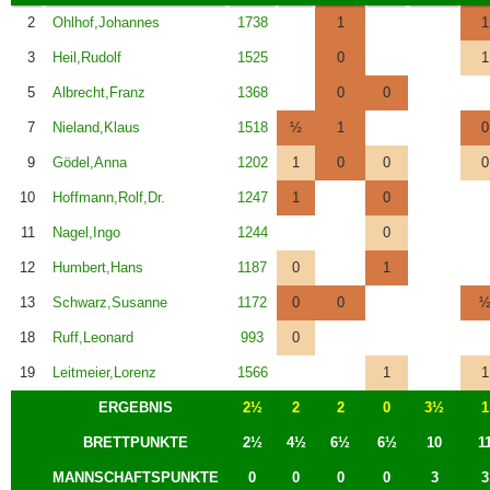
2
Ohlhof,Johannes
1738
1
1
3
Heil,Rudolf
1525
0
1
5
Albrecht,Franz
1368
0
0
7
Nieland,Klaus
1518
½
1
0
9
Gödel,Anna
1202
1
0
0
0
10
Hoffmann,Rolf,Dr.
1247
1
0
11
Nagel,Ingo
1244
0
12
Humbert,Hans
1187
0
1
13
Schwarz,Susanne
1172
0
0
18
Ruff,Leonard
993
0
19
Leitmeier,Lorenz
1566
1
1
ERGEBNIS
2½
2
2
0
3½
1
BRETTPUNKTE
2½
4½
6½
6½
10
1
MANNSCHAFTSPUNKTE
0
0
0
0
3
3