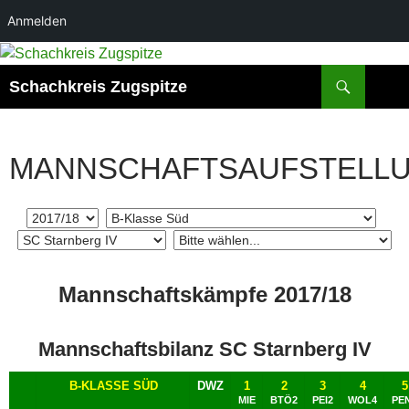
Anmelden
Zum
Inhalt
Suchen
Schachkreis Zugspitze
springen
MANNSCHAFTSAUFSTELL
Mannschaftskämpfe 2017/18
Mannschaftsbilanz SC Starnberg IV
B-KLASSE SÜD
DWZ
1
2
3
4
5
MIE
BTÖ2
PEI2
WOL4
PE