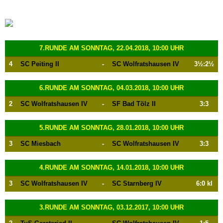
7.RUNDE AM SONNTAG, 22.04.2018, 10:00 UHR
4
SC Peiting II
-
SC Wolfratshausen IV
3½:2½
6.RUNDE AM SONNTAG, 04.03.2018, 10:00 UHR
2
SC Wolfratshausen IV
-
SF Bad Tölz II
3:3
5.RUNDE AM SONNTAG, 28.01.2018, 10:00 UHR
3
SC Miesbach
-
SC Wolfratshausen IV
3:3
4.RUNDE AM SONNTAG, 14.01.2018, 10:00 UHR
3
SC Wolfratshausen IV
-
SC Starnberg IV
6:0 kl
3.RUNDE AM SONNTAG, 03.12.2017, 10:00 UHR