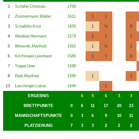
1
Schäfer,Christian
1700
2
Zimmermann,Walter
1611
1
1
-
3
Schallöhr,Knut
1655
1
½
0
4
Weidner,Hermann
1579
1
1
1
5
Wriesnik,Manfred
1562
1
½
1
6
Kirchmaier,Leonhard
1585
1
1
0
7
Trippe,Uwe
1590
8
Raitl,Manfred
1595
1
1
13
Laschinger,Lukas
1646
1
ERGEBNIS
6
5
6
3
3
BRETTPUNKTE
0
6
11
17
20
23
MANNSCHAFTSPUNKTE
0
3
6
9
10
11
PLATZIERUNG
7
3
3
2
2
2