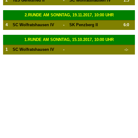
2
TuS Geretsried II
-
SC Wolfratshausen IV
1:5
2.RUNDE AM SONNTAG, 19.11.2017, 10:00 UHR
4
SC Wolfratshausen IV
-
SK Penzberg II
6:0
1.RUNDE AM SONNTAG, 15.10.2017, 10:00 UHR
1
SC Wolfratshausen IV
-
-:-