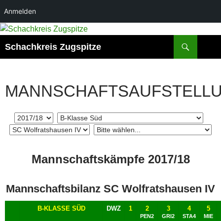
Anmelden
Zum
Inhalt
Suchen
Schachkreis Zugspitze
springen
MANNSCHAFTSAUFSTELL
Mannschaftskämpfe 2017/18
Mannschaftsbilanz SC Wolfratshausen IV
B-KLASSE SÜD
DWZ
1
2
3
4
5
PEN2
GRI2
STA4
MIE