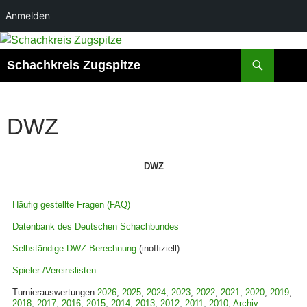
Anmelden
Zum
Inhalt
Suchen
Schachkreis Zugspitze
springen
DWZ
DWZ
Häufig gestellte Fragen (FAQ)
Datenbank des Deutschen Schachbundes
Selbständige DWZ-Berechnung
(inoffiziell)
Spieler-/Vereinslisten
Turnierauswertungen
2026
,
2025
,
2024
,
2023
,
2022
,
2021
,
2020
,
2019
,
2018
,
2017
,
2016
,
2015
,
2014
,
2013
,
2012
,
2011
,
2010
,
Archiv