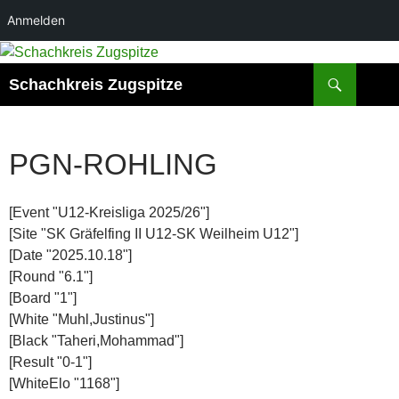
Anmelden
Zum
Inhalt
Suchen
Schachkreis Zugspitze
springen
PGN-ROHLING
[Event "U12-Kreisliga 2025/26"]
[Site "SK Gräfelfing II U12-SK Weilheim U12"]
[Date "2025.10.18"]
[Round "6.1"]
[Board "1"]
[White "Muhl,Justinus"]
[Black "Taheri,Mohammad"]
[Result "0-1"]
[WhiteElo "1168"]