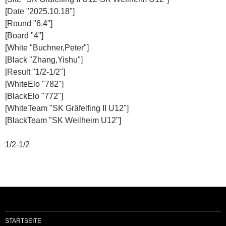
[Date "2025.10.18"]
[Round "6.4"]
[Board "4"]
[White "Buchner,Peter"]
[Black "Zhang,Yishu"]
[Result "1/2-1/2"]
[WhiteElo "782"]
[BlackElo "772"]
[WhiteTeam "SK Gräfelfing II U12"]
[BlackTeam "SK Weilheim U12"]
1/2-1/2
STARTSEITE