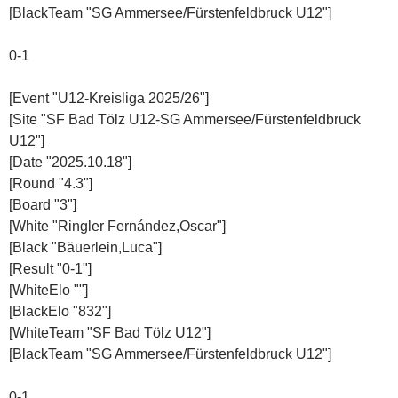
[BlackTeam "SG Ammersee/Fürstenfeldbruck U12"]
0-1
[Event "U12-Kreisliga 2025/26"]
[Site "SF Bad Tölz U12-SG Ammersee/Fürstenfeldbruck
U12"]
[Date "2025.10.18"]
[Round "4.3"]
[Board "3"]
[White "Ringler Fernández,Oscar"]
[Black "Bäuerlein,Luca"]
[Result "0-1"]
[WhiteElo ""]
[BlackElo "832"]
[WhiteTeam "SF Bad Tölz U12"]
[BlackTeam "SG Ammersee/Fürstenfeldbruck U12"]
0-1