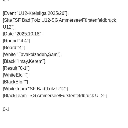
[Event "U12-Kreisliga 2025/26"]
[Site "SF Bad Tölz U12-SG Ammersee/Fürstenfeldbruck
U12"]
[Date "2025.10.18"]
[Round "4.4"]
[Board "4"]
[White "Tavakolzadeh,Sam"]
[Black "Imay,Kerem"]
[Result "0-1"]
[WhiteElo ""]
[BlackElo ""]
[WhiteTeam "SF Bad Tölz U12"]
[BlackTeam "SG Ammersee/Fürstenfeldbruck U12"]
0-1