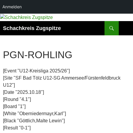
Anmelden
Suchen
Schachkreis Zugspitze
PGN-ROHLING
[Event "U12-Kreisliga 2025/26"]
[Site "SF Bad Tölz U12-SG Ammersee/Fürstenfeldbruck
U12"]
[Date "2025.10.18"]
[Round "4.1"]
[Board "1"]
[White "Oberniedermayr,Karl"]
[Black "Göttlich,Malte Lewin"]
[Result "0-1"]