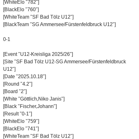
[WhiteElo "782"]
[BlackElo "760"]
[WhiteTeam "SF Bad Tölz U12"]
[BlackTeam "SG Ammersee/Fürstenfeldbruck U12"]
0-1
[Event "U12-Kreisliga 2025/26"]
[Site "SF Bad Tölz U12-SG Ammersee/Fürstenfeldbruck
U12"]
[Date "2025.10.18"]
[Round "4.2"]
[Board "2"]
[White "Göttlich,Niko Janis"]
[Black "Fischer,Johann"]
[Result "0-1"]
[WhiteElo "759"]
[BlackElo "741"]
[WhiteTeam "SF Bad Tölz U12"]