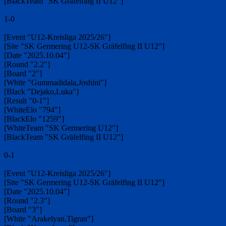
[BlackTeam "SK Gräfelfing II U12"]
1-0
[Event "U12-Kreisliga 2025/26"]
[Site "SK Germering U12-SK Gräfelfing II U12"]
[Date "2025.10.04"]
[Round "2.2"]
[Board "2"]
[White "Gummadidala,Joshini"]
[Black "Dejako,Luka"]
[Result "0-1"]
[WhiteElo "794"]
[BlackElo "1259"]
[WhiteTeam "SK Germering U12"]
[BlackTeam "SK Gräfelfing II U12"]
0-1
[Event "U12-Kreisliga 2025/26"]
[Site "SK Germering U12-SK Gräfelfing II U12"]
[Date "2025.10.04"]
[Round "2.3"]
[Board "3"]
[White "Arakelyan,Tigran"]