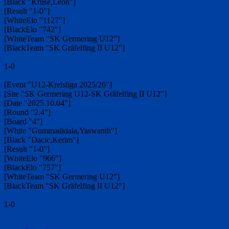
[Black "Kruse,Leon"]
[Result "1-0"]
[WhiteElo "1127"]
[BlackElo "742"]
[WhiteTeam "SK Germering U12"]
[BlackTeam "SK Gräfelfing II U12"]
1-0
[Event "U12-Kreisliga 2025/26"]
[Site "SK Germering U12-SK Gräfelfing II U12"]
[Date "2025.10.04"]
[Round "2.4"]
[Board "4"]
[White "Gummadidala,Yaswanth"]
[Black "Dacic,Kerim"]
[Result "1-0"]
[WhiteElo "966"]
[BlackElo "757"]
[WhiteTeam "SK Germering U12"]
[BlackTeam "SK Gräfelfing II U12"]
1-0