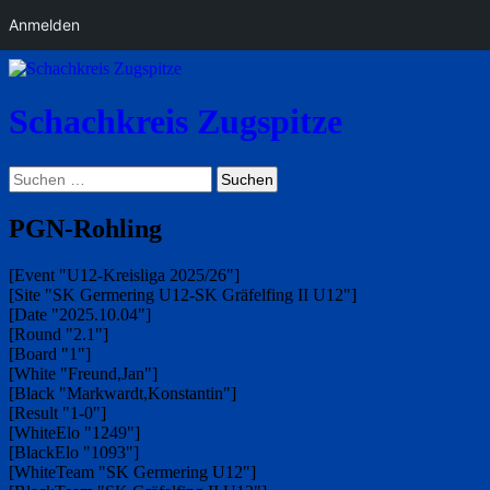
Anmelden
Schachkreis Zugspitze
Suchen
Suchen
nach:
PGN-Rohling
[Event "U12-Kreisliga 2025/26"]
[Site "SK Germering U12-SK Gräfelfing II U12"]
[Date "2025.10.04"]
[Round "2.1"]
[Board "1"]
[White "Freund,Jan"]
[Black "Markwardt,Konstantin"]
[Result "1-0"]
[WhiteElo "1249"]
[BlackElo "1093"]
[WhiteTeam "SK Germering U12"]