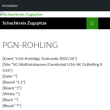
Anmelden
Zum
Inhalt
Suchen
Schachkreis Zugspitze
springen
PGN-ROHLING
[Event "U16-Kreisliga, Endrunde 2025/26"]
[Site "SG Wolfratshausen/Geretsried U16-SK Gräfelfing II
U16"]
[Date ""]
[Round "1.1"]
[Board "1"]
[White ""]
[Black ""]
[Result "?"]