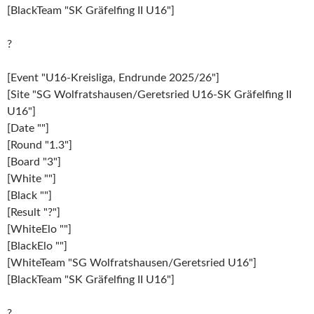
[BlackTeam "SK Gräfelfing II U16"]
?
[Event "U16-Kreisliga, Endrunde 2025/26"]
[Site "SG Wolfratshausen/Geretsried U16-SK Gräfelfing II
U16"]
[Date ""]
[Round "1.3"]
[Board "3"]
[White ""]
[Black ""]
[Result "?"]
[WhiteElo ""]
[BlackElo ""]
[WhiteTeam "SG Wolfratshausen/Geretsried U16"]
[BlackTeam "SK Gräfelfing II U16"]
?