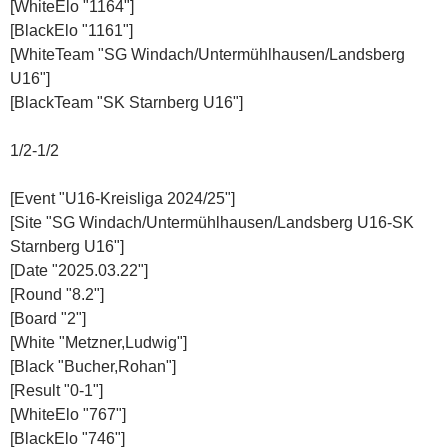
[WhiteElo "1164"]
[BlackElo "1161"]
[WhiteTeam "SG Windach/Untermühlhausen/Landsberg
U16"]
[BlackTeam "SK Starnberg U16"]
1/2-1/2
[Event "U16-Kreisliga 2024/25"]
[Site "SG Windach/Untermühlhausen/Landsberg U16-SK
Starnberg U16"]
[Date "2025.03.22"]
[Round "8.2"]
[Board "2"]
[White "Metzner,Ludwig"]
[Black "Bucher,Rohan"]
[Result "0-1"]
[WhiteElo "767"]
[BlackElo "746"]