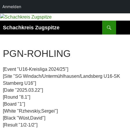
Anmelden
Zum
Inhalt
Suchen
Schachkreis Zugspitze
springen
PGN-ROHLING
[Event "U16-Kreisliga 2024/25"]
[Site "SG Windach/Untermühlhausen/Landsberg U16-SK
Starnberg U16"]
[Date "2025.03.22"]
[Round "8.1"]
[Board "1"]
[White "Rzhevskiy,Sergei"]
[Black "Wüst,David"]
[Result "1/2-1/2"]