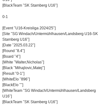
[BlackTeam "SK Starnberg U16"]
0-1
[Event "U16-Kreisliga 2024/25"]
[Site "SG Windach/Untermühlhausen/Landsberg U16-SK
Starnberg U16"]
[Date "2025.03.22"]
[Round "8.4"]
[Board "4"]
[White "Walter,Nicholas"]
[Black "Mihajlovic,Matej"]
[Result "0-1"]
[WhiteElo "896"]
[BlackElo ""]
[WhiteTeam "SG Windach/Untermühlhausen/Landsberg
U16"]
[BlackTeam "SK Starnberg U16"]