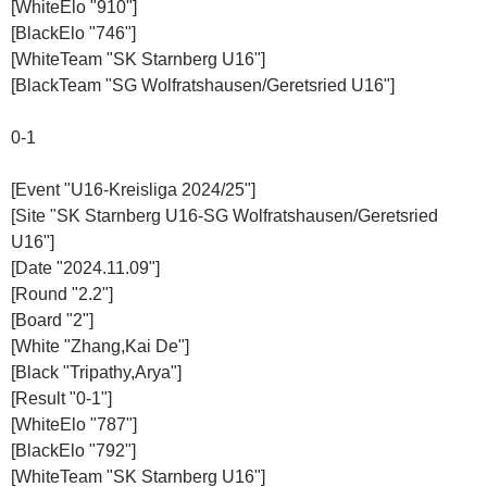
[WhiteElo "910"]
[BlackElo "746"]
[WhiteTeam "SK Starnberg U16"]
[BlackTeam "SG Wolfratshausen/Geretsried U16"]
0-1
[Event "U16-Kreisliga 2024/25"]
[Site "SK Starnberg U16-SG Wolfratshausen/Geretsried
U16"]
[Date "2024.11.09"]
[Round "2.2"]
[Board "2"]
[White "Zhang,Kai De"]
[Black "Tripathy,Arya"]
[Result "0-1"]
[WhiteElo "787"]
[BlackElo "792"]
[WhiteTeam "SK Starnberg U16"]