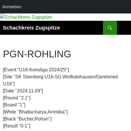
Anmelden
Suchen
Schachkreis Zugspitze
PGN-ROHLING
[Event "U16-Kreisliga 2024/25"]
[Site "SK Starnberg U16-SG Wolfratshausen/Geretsried
U16"]
[Date "2024.11.09"]
[Round "2.1"]
[Board "1"]
[White "Bhattacharya,Anintika"]
[Black "Bucher,Rohan"]
[Result "0-1"]