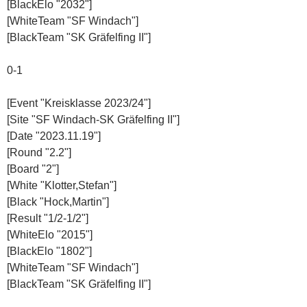
[BlackElo "2032"]
[WhiteTeam "SF Windach"]
[BlackTeam "SK Gräfelfing II"]
0-1
[Event "Kreisklasse 2023/24"]
[Site "SF Windach-SK Gräfelfing II"]
[Date "2023.11.19"]
[Round "2.2"]
[Board "2"]
[White "Klotter,Stefan"]
[Black "Hock,Martin"]
[Result "1/2-1/2"]
[WhiteElo "2015"]
[BlackElo "1802"]
[WhiteTeam "SF Windach"]
[BlackTeam "SK Gräfelfing II"]