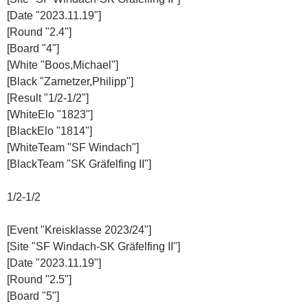
[Date "2023.11.19"]
[Round "2.4"]
[Board "4"]
[White "Boos,Michael"]
[Black "Zametzer,Philipp"]
[Result "1/2-1/2"]
[WhiteElo "1823"]
[BlackElo "1814"]
[WhiteTeam "SF Windach"]
[BlackTeam "SK Gräfelfing II"]
1/2-1/2
[Event "Kreisklasse 2023/24"]
[Site "SF Windach-SK Gräfelfing II"]
[Date "2023.11.19"]
[Round "2.5"]
[Board "5"]