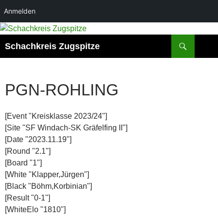
Anmelden
Zum
Inhalt
Suchen
Schachkreis Zugspitze
springen
PGN-ROHLING
[Event "Kreisklasse 2023/24"]
[Site "SF Windach-SK Gräfelfing II"]
[Date "2023.11.19"]
[Round "2.1"]
[Board "1"]
[White "Klapper,Jürgen"]
[Black "Böhm,Korbinian"]
[Result "0-1"]
[WhiteElo "1810"]