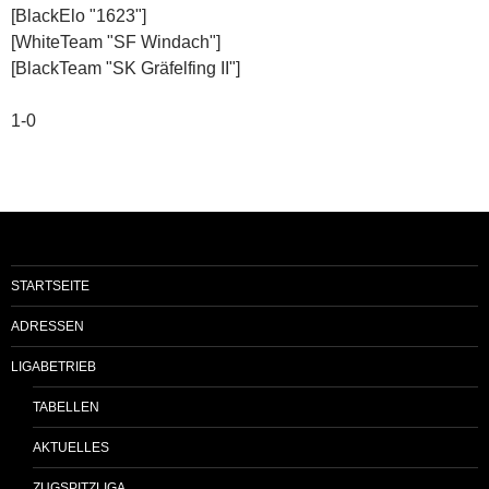
[BlackElo "1623"]
[WhiteTeam "SF Windach"]
[BlackTeam "SK Gräfelfing II"]
1-0
STARTSEITE
ADRESSEN
LIGABETRIEB
TABELLEN
AKTUELLES
ZUGSPITZLIGA