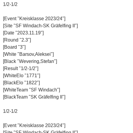
1/2-1/2
[Event "Kreisklasse 2023/24"]
[Site "SF Windach-SK Gräfelfing II"]
[Date "2023.11.19"]
[Round "2.3"]
[Board "3"]
[White "Barsov,Aleksei"]
[Black "Wevering,Stefan"]
[Result "1/2-1/2"]
[WhiteElo "1771"]
[BlackElo "1822"]
[WhiteTeam "SF Windach"]
[BlackTeam "SK Gräfelfing II"]
1/2-1/2
[Event "Kreisklasse 2023/24"]
[Site "SF Windach-SK Gräfelfing II"]