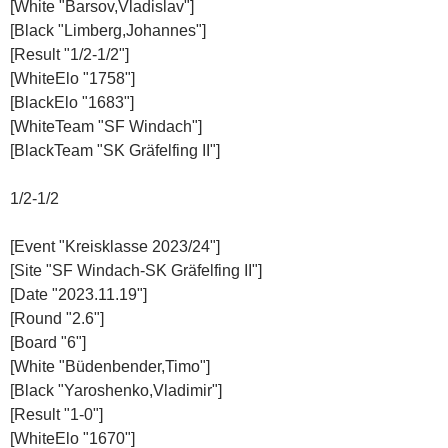
[White "Barsov,Vladislav"]
[Black "Limberg,Johannes"]
[Result "1/2-1/2"]
[WhiteElo "1758"]
[BlackElo "1683"]
[WhiteTeam "SF Windach"]
[BlackTeam "SK Gräfelfing II"]
1/2-1/2
[Event "Kreisklasse 2023/24"]
[Site "SF Windach-SK Gräfelfing II"]
[Date "2023.11.19"]
[Round "2.6"]
[Board "6"]
[White "Büdenbender,Timo"]
[Black "Yaroshenko,Vladimir"]
[Result "1-0"]
[WhiteElo "1670"]