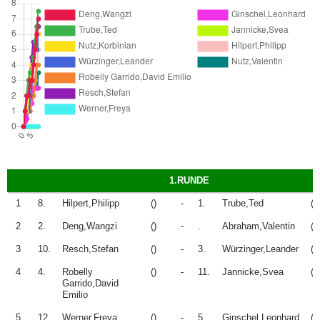
1.RUNDE
1
8.
Hilpert,Philipp
()
-
1.
Trube,Ted
()
2
2.
Deng,Wangzi
()
-
.
Abraham,Valentin
()
3
10.
Resch,Stefan
()
-
3.
Würzinger,Leander
()
4
4.
Robelly
()
-
11.
Jannicke,Svea
()
Garrido,David
Emilio
5
12.
Werner,Freya
()
-
5.
Ginschel,Leonhard
()