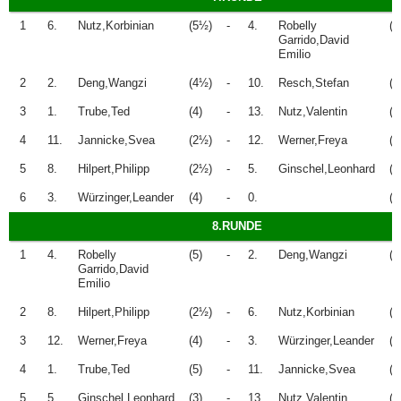
1
6.
Nutz,Korbinian
(5½)
-
4.
Robelly
(4
Garrido,David
Emilio
2
2.
Deng,Wangzi
(4½)
-
10.
Resch,Stefan
(3
3
1.
Trube,Ted
(4)
-
13.
Nutz,Valentin
(1
4
11.
Jannicke,Svea
(2½)
-
12.
Werner,Freya
(3
5
8.
Hilpert,Philipp
(2½)
-
5.
Ginschel,Leonhard
(2
6
3.
Würzinger,Leander
(4)
-
0.
(0
8.RUNDE
1
4.
Robelly
(5)
-
2.
Deng,Wangzi
(5
Garrido,David
Emilio
2
8.
Hilpert,Philipp
(2½)
-
6.
Nutz,Korbinian
(5
3
12.
Werner,Freya
(4)
-
3.
Würzinger,Leander
(5
4
1.
Trube,Ted
(5)
-
11.
Jannicke,Svea
(2
5
5.
Ginschel,Leonhard
(3)
-
13.
Nutz,Valentin
(1