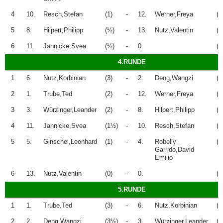
4
10.
Resch,Stefan
(1)
-
12.
Werner,Freya
(1
5
8.
Hilpert,Philipp
(½)
-
13.
Nutz,Valentin
(0
6
11.
Jannicke,Svea
(½)
-
0.
(0
4.RUNDE
1
6.
Nutz,Korbinian
(3)
-
2.
Deng,Wangzi
(3
2
1.
Trube,Ted
(2)
-
12.
Werner,Freya
(2
3
3.
Würzinger,Leander
(2)
-
8.
Hilpert,Philipp
(1
4
11.
Jannicke,Svea
(1½)
-
10.
Resch,Stefan
(1
5
5.
Ginschel,Leonhard
(1)
-
4.
Robelly
(1
Garrido,David
Emilio
6
13.
Nutz,Valentin
(0)
-
0.
(0
5.RUNDE
1
1.
Trube,Ted
(3)
-
6.
Nutz,Korbinian
(3
2
2.
Deng,Wangzi
(3½)
-
3.
Würzinger,Leander
(3