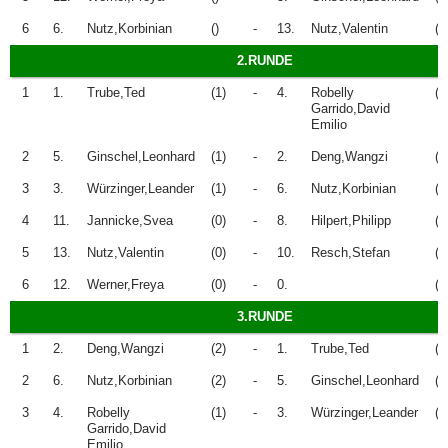
6
6.
Nutz,Korbinian
()
-
13.
Nutz,Valentin
()
2.RUNDE
1
1.
Trube,Ted
(1)
-
4.
Robelly
(1
Garrido,David
Emilio
2
5.
Ginschel,Leonhard
(1)
-
2.
Deng,Wangzi
(1
3
3.
Würzinger,Leander
(1)
-
6.
Nutz,Korbinian
(1
4
11.
Jannicke,Svea
(0)
-
8.
Hilpert,Philipp
(0
5
13.
Nutz,Valentin
(0)
-
10.
Resch,Stefan
(0
6
12.
Werner,Freya
(0)
-
0.
()
3.RUNDE
1
2.
Deng,Wangzi
(2)
-
1.
Trube,Ted
(2
2
6.
Nutz,Korbinian
(2)
-
5.
Ginschel,Leonhard
(1
3
4.
Robelly
(1)
-
3.
Würzinger,Leander
(1
Garrido,David
Emilio