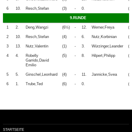
6
10.
Resch,Stefan
(3)
-
0.
(0
9.RUNDE
1
2.
Deng,Wangzi
(6½)
-
12.
Werner,Freya
(4
2
10.
Resch,Stefan
(4)
-
6.
Nutz,Korbinian
(6
3
13.
Nutz,Valentin
(1)
-
3.
Würzinger,Leander
(6
4
4.
Robelly
(5)
-
8.
Hilpert,Philipp
(2
Garrido,David
Emilio
5
5.
Ginschel,Leonhard
(4)
-
11.
Jannicke,Svea
(2
6
1.
Trube,Ted
(6)
-
0.
(0
STARTSEITE