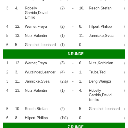
3
4.
Robelly
(2)
-
10.
Resch,Stefan
(2
Garrido,David
Emilio
4
12.
Werner,Freya
(2)
-
8.
Hilpert,Philipp
(1
5
13.
Nutz,Valentin
(1)
-
11.
Jannicke,Svea
(1
6
5.
Ginschel,Leonhard
(1)
-
0.
(0
6.RUNDE
1
12.
Werner,Freya
(3)
-
6.
Nutz,Korbinian
(4
2
3.
Würzinger,Leander
(4)
-
1.
Trube,Ted
(3
3
11.
Jannicke,Svea
(2½)
-
2.
Deng,Wangzi
(3
4
13.
Nutz,Valentin
(1)
-
4.
Robelly
(3
Garrido,David
Emilio
5
10.
Resch,Stefan
(2)
-
5.
Ginschel,Leonhard
(2
6
8.
Hilpert,Philipp
(1½)
-
0.
(0
7.RUNDE