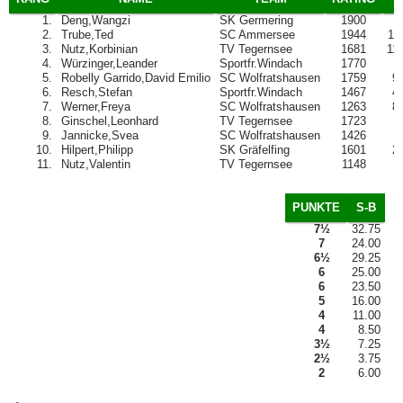
1.
Deng,Wangzi
SK Germering
1900
2.
Trube,Ted
SC Ammersee
1944
10
3.
Nutz,Korbinian
TV Tegernsee
1681
11
4.
Würzinger,Leander
Sportfr.Windach
1770
6
5.
Robelly Garrido,David Emilio
SC Wolfratshausen
1759
9
6.
Resch,Stefan
Sportfr.Windach
1467
4
7.
Werner,Freya
SC Wolfratshausen
1263
8
8.
Ginschel,Leonhard
TV Tegernsee
1723
7
9.
Jannicke,Svea
SC Wolfratshausen
1426
5
10.
Hilpert,Philipp
SK Gräfelfing
1601
2
11.
Nutz,Valentin
TV Tegernsee
1148
3
PUNKTE
S-B
7½
32.75
7
24.00
6½
29.25
6
25.00
6
23.50
5
16.00
4
11.00
4
8.50
3½
7.25
2½
3.75
2
6.00