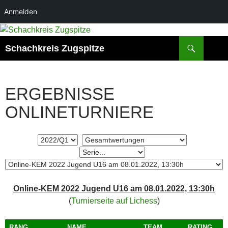
Anmelden
Zum
Inhalt
Suchen
Schachkreis Zugspitze
springen
ERGEBNISSE
ONLINETURNIERE
Online-KEM 2022 Jugend U16 am 08.01.2022, 13:30h
(
Turnierseite auf Lichess
)
RANG
NAME
TEAM
RATING
1