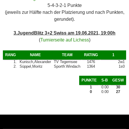
5-4-3-2-1 Punkte
(jeweils zur Hälfte nach der Platzierung und nach Punkten,
gerundet).
3.JugendBlitz 3+2 Swiss am 19.06.2021, 19:00h
(
Turnierseite auf Lichess
)
RANG
NAME
TEAM
RATING
1
1.
Kunisch,Alexander
TV Tegernsee
1476
2w1
2.
Süppel,Moritz
Sportfr.Windach
1364
1s0
PUNKTE
S-B
GESW
1
0.00
30
0
0.00
27