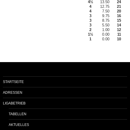
4½
13.50
24
4
12.75
21
4
7.50
20
3
9.75
16
3
8.75
15
3
5.50
14
2
1.00
12
1½
0.00
11
1
0.00
10
STARTSEITE
ADRESSEN
LIGABETRIEB
TABELLEN
AKTUELLES