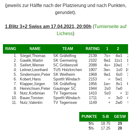
(jeweils zur Hälfte nach der Platzierung und nach Punkten,
gerundet).
1.Blitz 3+2 Swiss am 17.04.2021, 20:00h
(
Turnierseite auf
Lichess
)
RANG
NAME
TEAM
RATING
1
2
3
1.
Sörgel,Thomas
SK Gräfelfing
2139
7s=
4w1
2
2.
Gawlik,Martin
SK Germering
2102
8w1
11s1
1
3.
Seifert,Werner
SC Gröbenzell
2088
4s=
10w1
5
4.
Leitner,Leonhard
TUS Holzkirchen
1907
3w=
1s0
10
5.
Sindermann,Peter
SK Weilheim
1968
9w1
6s0
3
6.
Kobert,Hans
Sportfr.Windach
2153
=
5w1
7
7.
Klapper,Jürgen
SK Gräfelfing
1956
1w=
8s1
6
8.
Heinrichsen,Peter
Gautinger SC
1944
2s0
7w0
9.
Nutz,Korbinian
TV Tegernsee
1410
5s0
+
11
10.
Bauer,Torsten
Sportfr.Windach
1711
=
3s0
4
11.
Nutz,Valentin
TV Tegernsee
1149
+
2w0
9
PUNKTE
S-B
GESW
5½
18.75
29
5½
17.25
28