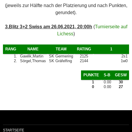
(jeweils zur Hälfte nach der Platzierung und nach Punkten,
gerundet).
3.Blitz 3+2 Swiss am 26.06.2021, 20:00h
(
Turnierseite auf
Lichess
)
RANG
NAME
TEAM
RATING
1
1.
Gawlik,Martin
SK Germering
2125
2s1
2.
Sörgel,Thomas
SK Gräfelfing
2144
1w0
PUNKTE
S-B
GESW
1
0.00
30
0
0.00
27
STARTSEITE