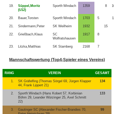
19.
Süppel,Moritz
Sportfr.Windach
1359
8
1
(U12)
20.
Bauer,Torsten
Sportfr.Windach
1703
5
1
21.
Sindermann,Peter
SK Weilheim
1932
15
22.
Grießbach,Klaus
SC
1917
8
Wolfratshausen
23.
Litzka,Matthias
SK Starnberg
2168
7
Mannschaftswertung (Top4-Spieler eines Vereins)
RANG
VEREIN
GESAMT
1.
SK Gräfelfing (Thomas Sörgel 69, Jürgen Klapper
134
44, Frank Lippert 21)
2.
Sportfr.Windach (Hans Kobert 57, Korbinian
133
Böhm 29, Leander Würzinger 25, Axel Schmitt
22)
3.
Gautinger SC (Alexander Fischer-Brandies 70,
99
Peter Heinrichsen 29)