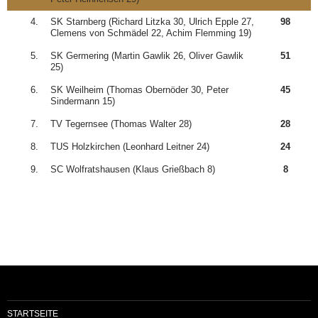
4.
SK Starnberg (Richard Litzka 30, Ulrich Epple 27,
98
Clemens von Schmädel 22, Achim Flemming 19)
5.
SK Germering (Martin Gawlik 26, Oliver Gawlik
51
25)
6.
SK Weilheim (Thomas Obernöder 30, Peter
45
Sindermann 15)
7.
TV Tegernsee (Thomas Walter 28)
28
8.
TUS Holzkirchen (Leonhard Leitner 24)
24
9.
SC Wolfratshausen (Klaus Grießbach 8)
8
STARTSEITE