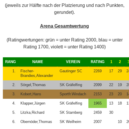
(jeweils zur Hälfte nach der Platzierung und nach Punkten,
gerundet).
Arena Gesamtwertung
(Ratingwertungen: grün = unter Rating 2000, blau = unter
Rating 1700, violett = unter Rating 1400)
RANG
NAME
VEREIN
RATING
1
2
1.
Fischer-
Gautinger SC
2269
17
29
2
Brandies,Alexander
2.
Sörgel,Thomas
SK Gräfelfing
2099
22
19
2
3.
Kobert,Hans
Sportfr.Windach
2153
23
20
1
4.
Klapper,Jürgen
SK Gräfelfing
1965
13
18
1
5.
Litzka,Richard
SK Starnberg
2459
30
6.
Obernöder,Thomas
SK Weilheim
2007
10
2