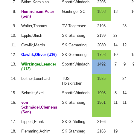
7.
Böhm,Korbinian
Sportfr.Windach
2205
2
8.
Heinrichsen,Peter
Gautinger SC
1898
13
1
(Sen)
9.
Walter,Thomas
TV Tegernsee
2198
28
10.
Epple,Ulrich
SK Starnberg
2199
27
11.
Gawlik,Martin
SK Germering
2080
14
12
12.
Gawlik,Oliver (U16)
SK Germering
1798
10
1
13.
Würzinger,Leander
Sportfr.Windach
1492
7
9
(U12)
14.
Leitner,Leonhard
TUS
1925
24
Holzkirchen
15.
Schmitt,Axel
Sportfr.Windach
1905
8
14
16.
von
SK Starnberg
1961
11
11
Schmädel,Clemens
(Sen)
17.
Lippert,Frank
SK Gräfelfing
2166
2
18.
Flemming,Achim
SK Starnberg
2163
19