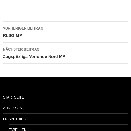
Beitragsnavigation
VORHERIGER BEITRAG
RLSO-MP
NÄCHSTER BEITRAG
Zugspitzliga Vorrunde Nord MP
STARTSEITE
ADRESSEN
LIGABETRIEB
TABELLEN