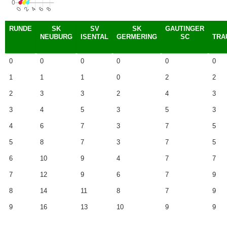
RUNDE
SK
SV
SK
GAUTINGER
NEUBURG
ISENTAL
GERMERING
SC
TRA
0
0
0
0
0
0
1
1
1
0
2
2
2
3
3
2
4
3
3
4
5
3
5
3
4
6
7
3
7
5
5
8
7
3
7
5
6
10
9
4
7
7
7
12
9
6
7
9
8
14
11
8
7
9
9
16
13
10
9
9