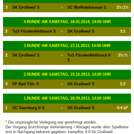
3
SK Großweil S
-
SC Wolfratshausen S
2½:1½
4.RUNDE AM SAMSTAG, 18.01.2014, 14:00 UHR
2
TuS Fürstenfeldbruck S
-
SK Großweil S
3:1
3.RUNDE AM SAMSTAG, 23.11.2013, 14:00 UHR
2
SK Großweil S
-
TuS Fürstenfeldbruck II
3½:½
S
2.RUNDE AM SAMSTAG, 19.10.2013, 14:00 UHR
3
SF Bad Tölz S
-
SK Großweil S
1:3
1.RUNDE AM SAMSTAG, 28.09.2013, 14:00 UHR
1
SC Starnberg II S
-
SK Großweil S
0:4 kl*
* Die ursprüngliche Verlegung war genehmigt worden.
Der Vorgang (kurzfristige Verhinderung / Absage) wurde dem Spielleiter
erst in Nachgang bekannt gegeben: kampflos 4:0 für Großweil.