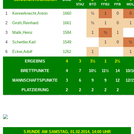
STA2
BTÖ
FFB2
FFB
WO
1
Kennerknecht,Anton
1660
½
1
0
0
2
Groth,Reinhard
1661
½
1
0
1
3
Malik,Heinz
1584
1
½
1
4
Schertler,Karl
1549
1
0
½
6
Ecker,Adolf
1262
1
1
ERGEBNIS
4
3
3½
1
2½
BRETTPUNKTE
4
7
10½
11½
14
10/1
MANNSCHAFTSPUNKTE
3
6
9
9
12
12/1
PLATZIERUNG
2
2
2
2
2
5.RUNDE AM SAMSTAG, 01.02.2014, 14:00 UHR