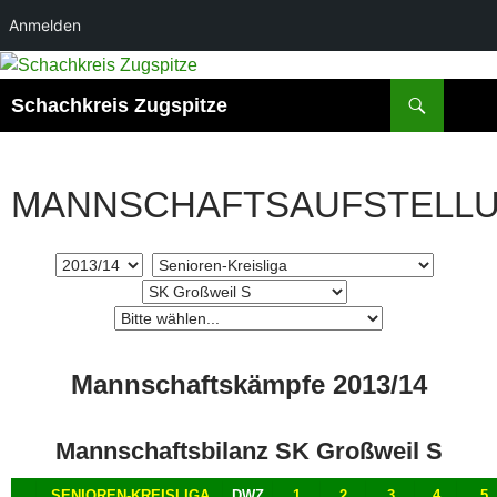
Anmelden
Zum
Inhalt
Suchen
Schachkreis Zugspitze
springen
MANNSCHAFTSAUFSTELL
Mannschaftskämpfe 2013/14
Mannschaftsbilanz SK Großweil S
SENIOREN-KREISLIGA
DWZ
1
2
3
4
5