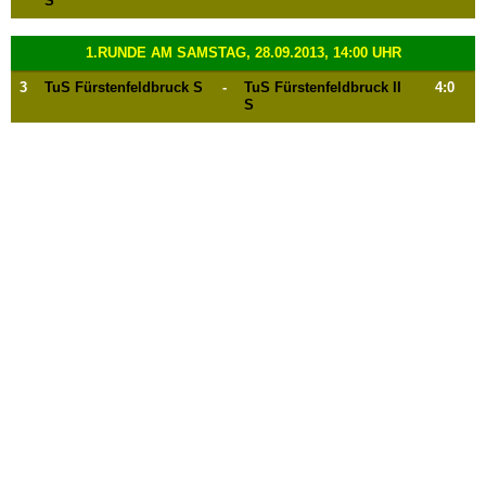
S
1.RUNDE AM SAMSTAG, 28.09.2013, 14:00 UHR
3
TuS Fürstenfeldbruck S
-
TuS Fürstenfeldbruck II
4:0
S