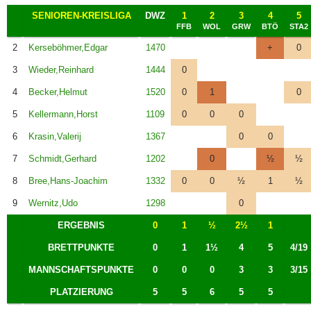
SENIOREN-KREISLIGA
DWZ
1
2
3
4
5
FFB
WOL
GRW
BTÖ
STA2
2
Kerseböhmer,Edgar
1470
+
0
3
Wieder,Reinhard
1444
0
4
Becker,Helmut
1520
0
1
0
5
Kellermann,Horst
1109
0
0
0
6
Krasin,Valerij
1367
0
0
7
Schmidt,Gerhard
1202
0
½
½
8
Bree,Hans-Joachim
1332
0
0
½
1
½
9
Wernitz,Udo
1298
0
ERGEBNIS
0
1
½
2½
1
BRETTPUNKTE
0
1
1½
4
5
4/19
MANNSCHAFTSPUNKTE
0
0
0
3
3
3/15
PLATZIERUNG
5
5
6
5
5