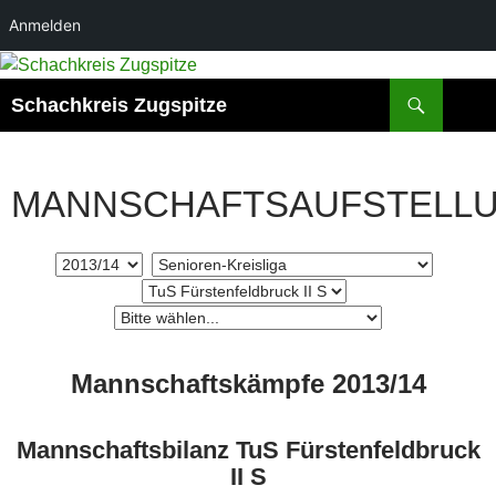
Anmelden
Zum
Inhalt
Suchen
Schachkreis Zugspitze
springen
MANNSCHAFTSAUFSTELL
Mannschaftskämpfe 2013/14
Mannschaftsbilanz TuS Fürstenfeldbruck
II S