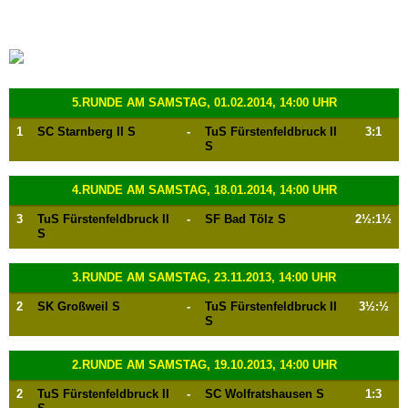
5.RUNDE AM SAMSTAG, 01.02.2014, 14:00 UHR
1
SC Starnberg II S
-
TuS Fürstenfeldbruck II
3:1
S
4.RUNDE AM SAMSTAG, 18.01.2014, 14:00 UHR
3
TuS Fürstenfeldbruck II
-
SF Bad Tölz S
2½:1½
S
3.RUNDE AM SAMSTAG, 23.11.2013, 14:00 UHR
2
SK Großweil S
-
TuS Fürstenfeldbruck II
3½:½
S
2.RUNDE AM SAMSTAG, 19.10.2013, 14:00 UHR
2
TuS Fürstenfeldbruck II
-
SC Wolfratshausen S
1:3