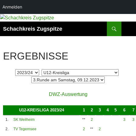
Anmelden
Zum
Inhalt
Suchen
Schachkreis Zugspitze
springen
ERGEBNISSE
DWZ-Auswertung
U12-KREISLIGA 2023/24
1
2
3
4
5
6
7
1.
SK Weilheim
**
2
3
3
2.
TV Tegernsee
2
**
2