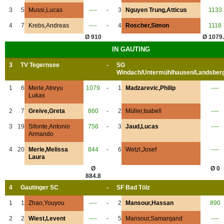
3
5
Mussi,Lucas
----
-
3
Nguyen Trung,Atticus
1133
4
7
Krebs,Andreas
----
-
4
Roscher,Simon
1118
Ø 910
Ø 1079
IN GAUTING
3
TV Tegernsee
-
SG
Windach/Untermühlhausen/Landsber
1
6
Merle,Atreyu
1079
-
1
Madzarevic,Philip
----
Lukas
2
7
Greive,Greta
860
-
2
Müller,Isabell
----
3
19
Sifonte,Antonio
756
-
3
Jaud,Lucas
----
Armando
4
20
Merle,Melissa
844
-
6
Wetzl,Josef
----
Laura
Ø
Ø 0
884.8
4
Gautinger SC
-
SF Bad Tölz
1
1
Zhao,Youyou
----
-
2
Mansour,Hassan
890
2
2
Wiest,Levent
----
-
5
Mansour,Samarqand
----