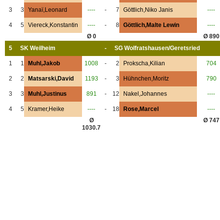
3
3
Yanaï,Leonard
----
-
7
Göttlich,Niko Janis
----
4
5
Viereck,Konstantin
----
-
8
Göttlich,Malte Lewin
----
Ø 0
Ø 890
5
SK Weilheim
-
SG Wolfratshausen/Geretsried
1
1
Muhl,Jakob
1008
-
2
Prokscha,Kilian
704
2
2
Matsarski,David
1193
-
3
Hühnchen,Moritz
790
3
3
Muhl,Justinus
891
-
12
Nakel,Johannes
----
4
5
Kramer,Heike
----
-
18
Rose,Marcel
----
Ø
Ø 747
1030.7