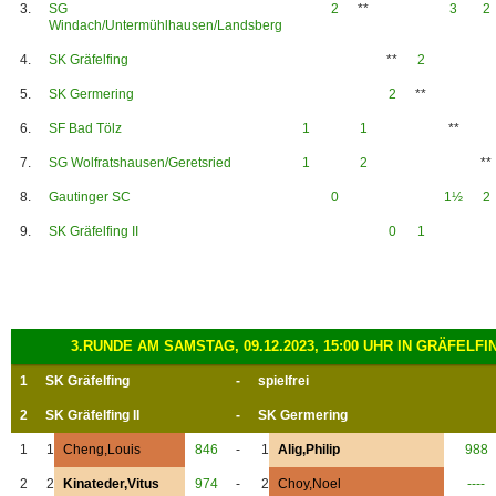
3.
SG
2
**
3
2
Windach/Untermühlhausen/Landsberg
4.
SK Gräfelfing
**
2
5.
SK Germering
2
**
6.
SF Bad Tölz
1
1
**
7.
SG Wolfratshausen/Geretsried
1
2
**
8.
Gautinger SC
0
1½
2
9.
SK Gräfelfing II
0
1
3.RUNDE AM SAMSTAG, 09.12.2023, 15:00 UHR IN GRÄFELFI
1
SK Gräfelfing
-
spielfrei
2
SK Gräfelfing II
-
SK Germering
1
1
Cheng,Louis
846
-
1
Alig,Philip
988
2
2
Kinateder,Vitus
974
-
2
Choy,Noel
----