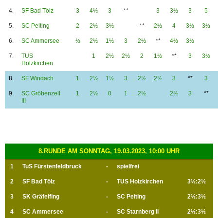
4.
SF Bad Tölz
3
4½
3
**
3
3½
3
5
5.
SC Peiting
2
2½
3½
**
2½
4
3½
3½
6.
SC Ammersee
½
2½
1½
3
2½
**
4½
3½
7.
TUS
1
2½
2½
2
1½
**
3
3½
Holzkirchen
8.
SF Windach
1
2½
1½
3
2½
2½
3
**
3
9.
SC Gröbenzell
1
2½
0
1
2½
2½
3
**
III
8.RUNDE AM SONNTAG, 19.03.2023, 10:00 UHR
1
TuS Fürstenfeldbruck
-
spielfrei
2
SF Bad Tölz
-
TUS Holzkirchen
3½:2½
3
SK Gräfelfing
-
SC Peiting
2½:3½
4
SC Ammersee
-
SC Starnberg II
2½:3½