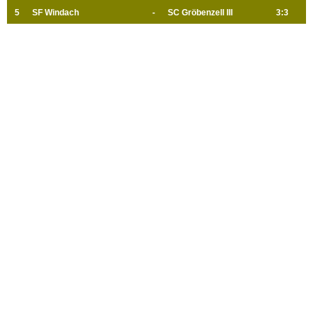
5
SF Windach
-
SC Gröbenzell III
3:3