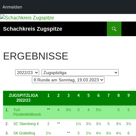
Anmelden
Suchen
Schachkreis Zugspitze
ERGEBNISSE
ZUGSPITZLIGA
1
2
3
4
5
6
7
8
9
2022/23
1.
TuS
**
4
3½
3
4
5½
5
5
Fürstenfeldbruck
2.
SC Starnberg II
2
**
1½
3½
3½
5
3½
3½
3.
SK Gräfelfing
2½
**
3
2½
4½
3½
4½
6